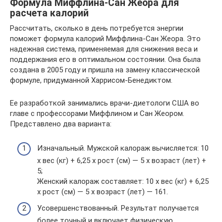
Формула Миффлина-Сан Жеора для
расчета калорий
Рассчитать, сколько в день потребуется энергии
поможет формула калорий Миффлина-Сан Жеора. Это
надежная система, применяемая для снижения веса и
поддержания его в оптимальном состоянии. Она была
создана в 2005 году и пришла на замену классической
формуле, придуманной Харрисом-Бенедиктом.
Ее разработкой занимались врачи-диетологи США во
главе с профессорами Миффлином и Сан Жеором.
Представлено два варианта:
Изначальный. Мужской калораж вычисляется: 10
х вес (кг) + 6,25 х рост (см) — 5 х возраст (лет) +
5;
Женский калораж составляет: 10 х вес (кг) + 6,25
х рост (см) — 5 х возраст (лет) — 161.
Усовершенствованный. Результат получается
более точный и включает физическую