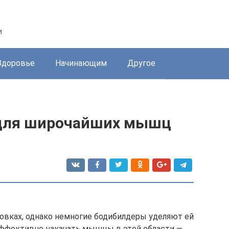
и
Здоровье
Начинающим
Другое
для широчайших мышц
овках, однако немногие бодибилдеры уделяют ей
 Эффективно накачать мышцы в этой области —