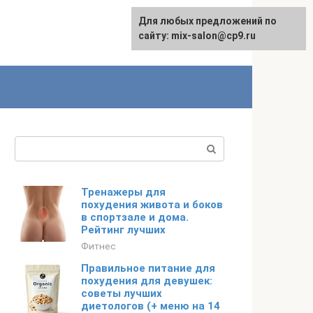
Для любых предложений по
сайту: mix-salon@cp9.ru
Поиск:
Тренажеры для
похудения живота и боков
в спортзале и дома.
Рейтинг лучших
Фитнес
Правильное питание для
похудения для девушек:
советы лучших
диетологов (+ меню на 14