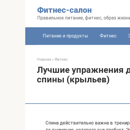
Перейти
Фитнес-салон
к
контенту
Правильное питание, фитнес, образ жизн
Питание и продукты
Фитнес
Главная
»
Фитнес
Лучшие упражнения 
спины (крыльев)
Спина действительно важна в тренир
то внимание, которого она требует.