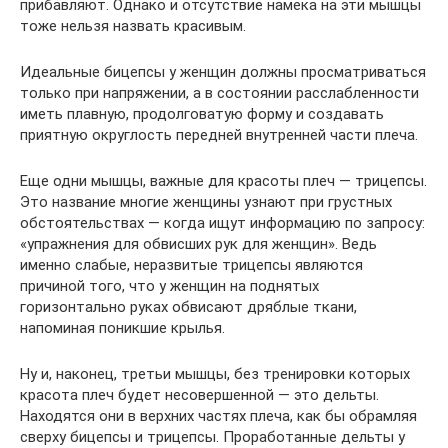
прибавляют. Однако и отсутствие намека на эти мышцы
тоже нельзя назвать красивым.
Идеальные бицепсы у женщин должны просматриваться
только при напряжении, а в состоянии расслабленности
иметь плавную, продолговатую форму и создавать
приятную округлость передней внутренней части плеча.
Еще одни мышцы, важные для красоты плеч — трицепсы.
Это название многие женщины узнают при грустных
обстоятельствах — когда ищут информацию по запросу:
«упражнения для обвисших рук для женщин». Ведь
именно слабые, неразвитые трицепсы являются
причиной того, что у женщин на поднятых
горизонтально руках обвисают дряблые ткани,
напоминая поникшие крылья.
Ну и, наконец, третьи мышцы, без тренировки которых
красота плеч будет несовершенной — это дельты.
Находятся они в верхних частях плеча, как бы обрамляя
сверху бицепсы и трицепсы. Проработанные дельты у