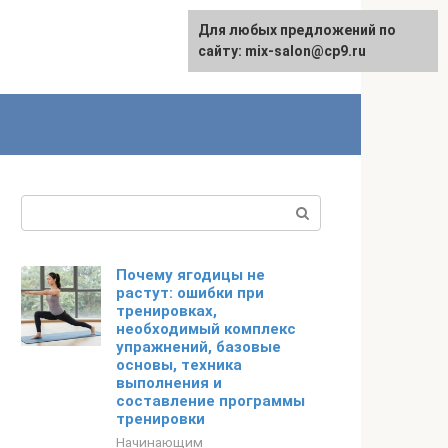
Для любых предложений по
сайту: mix-salon@cp9.ru
Поиск:
Почему ягодицы не
растут: ошибки при
тренировках,
необходимый комплекс
упражнений, базовые
основы, техника
выполнения и
составление программы
тренировки
Начинающим