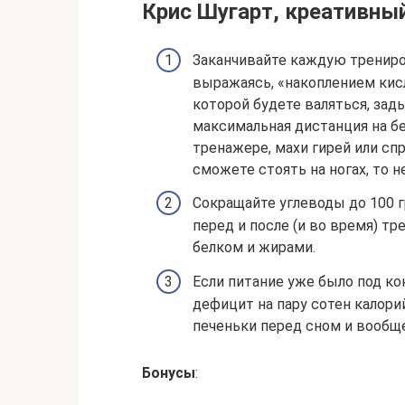
Крис Шугарт, креативный
Заканчивайте каждую тренир
выражаясь, «накоплением кисл
которой будете валяться, зады
максимальная дистанция на б
тренажере, махи гирей или сп
сможете стоять на ногах, то н
Сокращайте углеводы до 100 
перед и после (и во время) т
белком и жирами.
Если питание уже было под к
дефицит на пару сотен калорий
печеньки перед сном и вообще
Бонусы
: