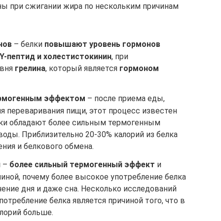
ы при сжигании жира по нескольким причинам
нов
– белки
повышают уровень гормонов
YY-пептид и холестистокинин
, при
овня
грелина
, который является
гормоном
ермогенным эффектом
– после приема еды,
ля переваривания пищи, этот процесс известен
лки обладают более сильным термогенным
оды. Приблизительно 20-30% калорий из белка
ния и белкового обмена.
й
–
более сильный термогенный эффект
и
иной, почему более высокое употребление белка
ение дня и даже сна. Несколько исследований
потребление белка является причиной того, что в
лорий больше.