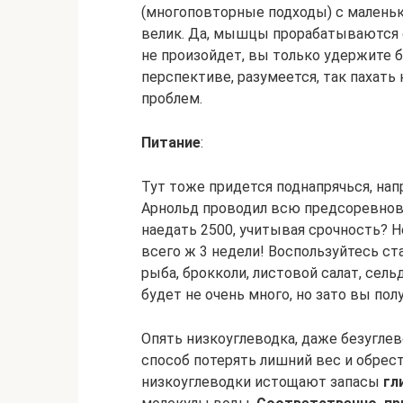
(многоповторные подходы) с малень
велик. Да, мышцы прорабатываются с
не произойдет, вы только удержите
перспективе, разумеется, так пахат
проблем.
Питание
:
Тут тоже придется поднапрячься, напр
Арнольд проводил всю предсоревнова
наедать 2500, учитывая срочность? Н
всего ж 3 недели! Воспользуйтесь ст
рыба, брокколи, листовой салат, сельд
будет не очень много, но зато вы пол
Опять низкоуглеводка, даже безуглев
способ потерять лишний вес и обре
низкоуглеводки истощают запасы
гл