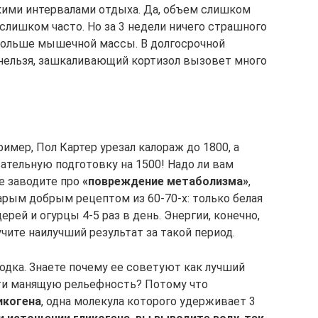
кими интервалами отдыха. Да, объем слишком
лишком часто. Но за 3 недели ничего страшного
 больше мышечной массы. В долгосрочной
ь нельзя, зашкаливающий кортизол вызовет много
имер, Пол Картер урезал калораж до 1800, а
тельную подготовку на 1500! Надо ли вам
е заводите про
«повреждение метаболизма»
,
арым добрым рецептом из 60-70-х: только белая
ерей и огурцы 4-5 раз в день. Энергии, конечно,
учите наилучший результат за такой период.
одка. Знаете почему ее советуют как лучший
сти манящую рельефность? Потому что
икогена
, одна молекула которого удерживает 3