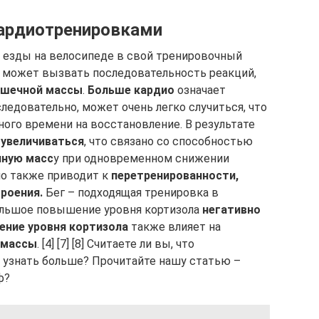
кардиотренировками
 езды на велосипеде в свой тренировочный
 может вызвать последовательность реакций,
шечной массы
.
Больше кардио
означает
, следовательно, может очень легко случиться, что
ного времени на восстановление. В результате
 увеличиваться
, что связано со способностью
ную масс
у при одновременном снижении
ио также приводит к
перетренированности,
троения.
Бег – подходящая тренировка в
ольшое повышение уровня кортизола
негативно
ние уровня кортизола
также влияет на
 массы
. [4] [7] [8] Считаете ли вы, что
 узнать больше? Прочитайте нашу статью –
ф?