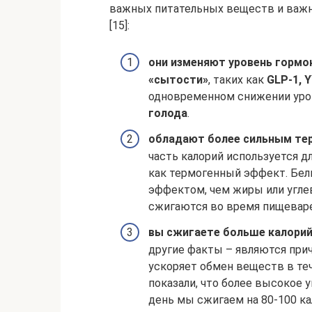
важных питательных веществ и важн
[15]:
они изменяют уровень гормо
«сытости»
, таких как
GLP-1, 
одновременном снижении ур
голода
.
обладают более сильным т
часть калорий используется д
как термогенный эффект. Бе
эффектом, чем жиры или углев
сжигаются во время пищеваре
вы сжигаете больше калори
другие факты – являются прич
ускоряет обмен веществ в теч
показали, что более высокое у
день мы сжигаем на 80-100 ка