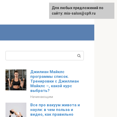
Для любых предложений по
сайту: mix-salon@cp9.ru
Поиск:
Джилиан Майклс
программы список.
Тренировки с Джиллиан
Майклс –, какой курс
выбрать?
Начинающим
Все про вакуум живота и
наули: в чем польза и
видео, как правильно