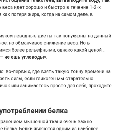
и истощении гликогена, вы выводите воду, так
веса идет хорошо и быстро в течение 1-2-х
как потеря жира, когда на самом деле, в
о низкоуглеводные диеты так популярны на данный
ое, но обманчивое снижение веса. Но в
имся более рельефными, однако какой ценой…
— не ешь углеводы»
.
но: во-первых, где взять такую тонну времени на
взять силы, если гликоген мы старательно
чок или занимаетесь просто для себя, проходите
употреблении белка
хранением мышечной ткани очень важно
е белка. Белки являются одним из наиболее