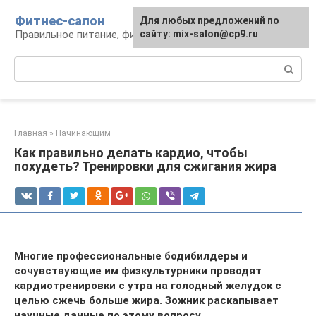
Перейти
Фитнес-салон
Для любых предложений по
к
Правильное питание, фитнес, образ жизни
сайту: mix-salon@cp9.ru
контенту
Поиск:
Главная
»
Начинающим
Как правильно делать кардио, чтобы
похудеть? Тренировки для сжигания жира
Многие профессиональные бодибилдеры и
сочувствующие им физкультурники проводят
кардиотренировки с утра на голодный желудок с
целью сжечь больше жира. Зожник раскапывает
научные данные по этому вопросу.