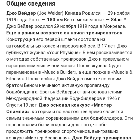
Общие сведения
Джо Вейдер
(Joe Weider) Канада Родился: — 29 ноября
1919 года Рост: —
180 см
Вес в межсезонье: —
84 кг
*
Джо Вейдер родился 29 ноября 1919 года в Монреале.
Еще в раннем возрасте он начал тренироваться
.
Конструкция его первой штанги состояла из
автомобильных колес и паровозной оси. В 17 лет Джо
публикует журнал «Your Physique». В нем рассказывается
о методах собственных тренировок Джо и правильном
наращивании мышечной массы. После журнал будет
переименован в «Muscle Builder», а еще позже в «Muscle &
Fitness». После войны Джо Вейдер вместе со своим
братом Беном начинают активную пропаганду
бодибилдинга. Братья Вейдеры стали основателями
Международной Федерации Бодибилдеров в 1946 г.
Спустя 19 лет
Джо основал конкурс «Мистер
Олимпия»
, который и по настоящее время является
самым значимым соревнованием для бодибилдеров. Эти
соревнования были созданы для того, чтобы
продолжить тренировки спортсменов, выигравших
конкурс «Мистер Вселенная».
Джо Вейдер тренировал