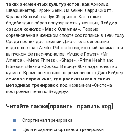
таких знаменитых культуристов, как
Арнольд
Шварценеггер, Фрэнк Зейн, Ли Хейни, Ларри Скотт,
Франко Коломбо и Луи Ферриньо. Как только
бодибилдинг обрел популярность у женщин,
Вейдер
создал конкурс «Мисс Олимпия»
. Первые
соревнования в женском спорте состоялись в 1980 году.
Среди прочих достижений Джо стола основание
издательства «Weider Publications», котоый занимается
выпуском фитнес-журналов: «Muscle Power», «Mr
America», «Men’s Fitness», «Shape», «Prime Health and
Fitness», «Flex» и «Cooks». В конце 90-х издательство
купила . Кроме всего выше перечисленного Джо Вейдер
основал серию книг, где рассказывал о своих
методиках тренировок
, под названием «Система
построения тела по Вейдеру».
Читайте также[править | править код]
Спортивная тренировка
Цели и задачи спортивной тренировки