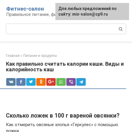
Перейти
Фитнес-салон
Для любых предложений по
к
Правильное питание, фитнес, образ жизни
сайту: mix-salon@cp9.ru
контенту
Поиск:
Главная
»
Питание и продукты
Как правильно считать калории каши. Виды и
калорийность каш
Сколько ложек в 100 г вареной овсянки?
Как отмерить овсяные хлопья «Геркулес» с помощью
ложки