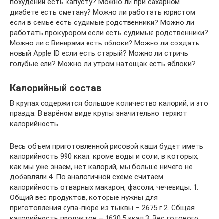
похудении есть капусту? Можно ли при сахарном
диабете есть сметану? Можно ли работать юристом
если в семье есть судимые родственники? Можно ли
работать прокурором если есть судимые родственники?
Можно ли с Винирами есть яблоки? Можно ли создать
новый Apple ID если есть старый? Можно ли стричь
голубые ели? Можно ли утром натощак есть яблоки?
Калорийный состав
В крупах содержится большое количество калорий, и это
правда. В варёном виде крупы значительно теряют
калорийность.
Весь объем приготовленной рисовой каши будет иметь
калорийность 990 ккал: кроме воды и соли, в которых,
как мы уже знаем, нет калорий, мы больше ничего не
добавляли.4. По аналогичной схеме считаем
калорийность отварных макарон, фасоли, чечевицы. 1.
Общий вес продуктов, которые нужны для
приготовления супа-пюре из тыквы – 2675 г.2. Общая
калорийность продуктов – 1630,5 ккал.3. Вес готового