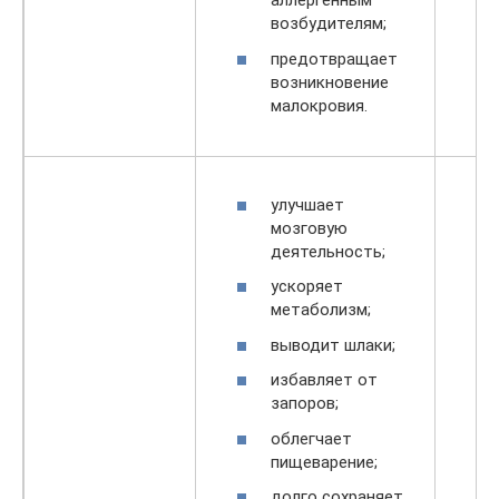
аллергенным
возбудителям;
предотвращает
возникновение
малокровия.
улучшает
мозговую
деятельность;
ускоряет
метаболизм;
выводит шлаки;
избавляет от
запоров;
облегчает
пищеварение;
долго сохраняет