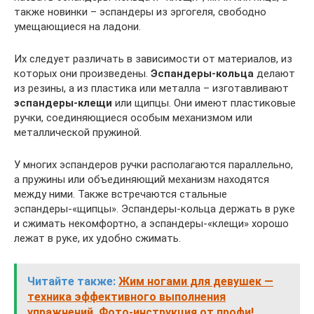
также новинки – эспандеры из эргогеля, свободно
умещающиеся на ладони.
Их следует различать в зависимости от материалов, из
которых они произведены.
Эспандеры-кольца
делают
из резины, а из пластика или металла – изготавливают
эспандеры-клещи
или щипцы. Они имеют пластиковые
ручки, соединяющиеся особым механизмом или
металлической пружиной.
У многих эспандеров ручки располагаются параллельно,
а пружины или объединяющий механизм находятся
между ними. Также встречаются стальные
эспандеры-«щипцы». Эспандеры-кольца держать в руке
и сжимать некомфортно, а эспандеры-«клещи» хорошо
лежат в руке, их удобно сжимать.
Читайте также:
Жим ногами для девушек —
техника эффективного выполнения
упражнений. Фото-инструкция от профи!