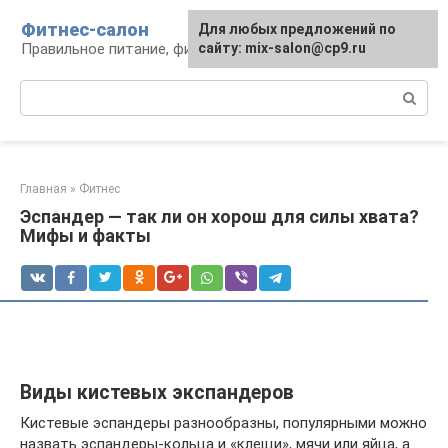
Перейти
Фитнес-салон
Для любых предложений по
к
Правильное питание, фитнес, образ жизни
сайту: mix-salon@cp9.ru
контенту
Поиск:
Главная
»
Фитнес
Эспандер — так ли он хорош для силы хвата?
Мифы и факты
Виды кистевых экспандеров
Кистевые эспандеры разнообразны, популярными можно
назвать эспандеры-кольца и «клещи», мячи или яйца, а