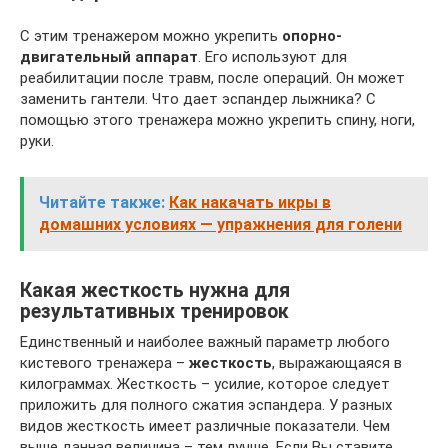
С этим тренажером можно укрепить
опорно-
двигательный аппарат
. Его используют для
реабилитации после травм, после операций. Он может
заменить гантели. Что дает эспандер лыжника? С
помощью этого тренажера можно укрепить спину, ноги,
руки.
Читайте также:
Как накачать икры в
домашних условиях — упражнения для голени
Какая жесткость нужна для
результативных тренировок
Единственный и наиболее важный параметр любого
кистевого тренажера –
жесткость
, выражающаяся в
килограммах. Жесткость – усилие, которое следует
приложить для полного сжатия эспандера. У разных
видов жесткость имеет различные показатели. Чем
выше данная величина – тем лучше. Если Вы ставите