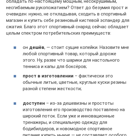
обладать по-настоящему мощным, несокрушимым,
несгибаемым рукопожатием? Ответ до безумия прост и
очевиден: нужно, не откладывая, сходить в спортивный
магазин и купить себе резиновый кистевой эспандер для
сжатия. Благо этот спортивный снаряд сейчас обладает
целым спектром потребительских преимуществ:
он
дешёв
, — стоит сущие копейки. Назовите мне
любой спортивный товар, который дороже
этого. Ну, разве что шарики для настольного
тенниса и капы для боксёров;
прост в изготовлении
– фактически это
обычные литые, цветные, круглые куски резины
разной степени жесткости;
доступен
– из-за дешевизны и простоты
изготовления его производство поставлено на
широкий поток. Если уже и инновационные
тренажеры, и специальную одежду для
бодибилдеров, и новомодное спортивное
питание купить нынче — не составляет особого