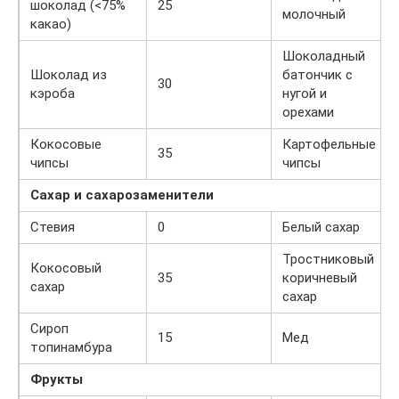
шоколад (<75%
25
молочный
какао)
Шоколадный
Шоколад из
батончик с
30
кэроба
нугой и
орехами
Кокосовые
Картофельные
35
чипсы
чипсы
Сахар и сахарозаменители
Стевия
0
Белый сахар
Тростниковый
Кокосовый
35
коричневый
сахар
сахар
Сироп
15
Мед
топинамбура
Фрукты