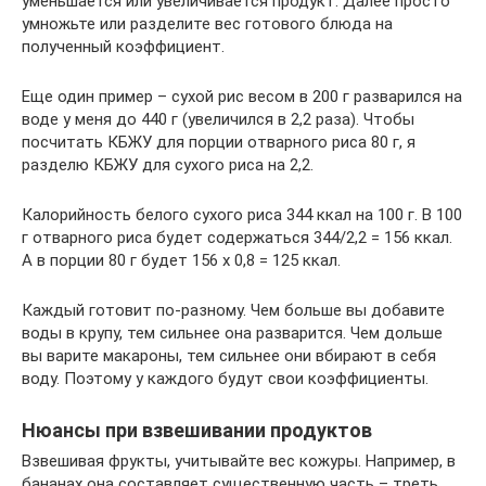
уменьшается или увеличивается продукт. Далее просто
умножьте или разделите вес готового блюда на
полученный коэффициент.
Еще один пример – сухой рис весом в 200 г разварился на
воде у меня до 440 г (увеличился в 2,2 раза). Чтобы
посчитать КБЖУ для порции отварного риса 80 г, я
разделю КБЖУ для сухого риса на 2,2.
Калорийность белого сухого риса 344 ккал на 100 г. В 100
г отварного риса будет содержаться 344/2,2 = 156 ккал.
А в порции 80 г будет 156 х 0,8 = 125 ккал.
Каждый готовит по-разному. Чем больше вы добавите
воды в крупу, тем сильнее она разварится. Чем дольше
вы варите макароны, тем сильнее они вбирают в себя
воду. Поэтому у каждого будут свои коэффициенты.
Нюансы при взвешивании продуктов
Взвешивая фрукты, учитывайте вес кожуры. Например, в
бананах она составляет существенную часть – треть