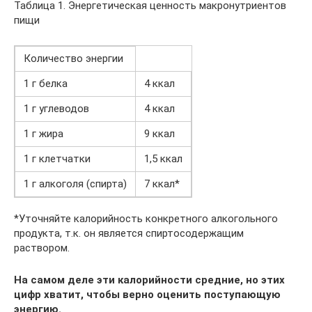
Таблица 1. Энергетическая ценность макронутриентов
пищи
Количество энергии
1 г белка
4 ккал
1 г углеводов
4 ккал
1 г жира
9 ккал
1 г клетчатки
1,5 ккал
1 г алкоголя (спирта)
7 ккал*
*Уточняйте калорийность конкретного алкогольного
продукта, т.к. он является спиртосодержащим
раствором.
На самом деле эти калорийности средние, но этих
цифр хватит, чтобы верно оценить поступающую
энергию.