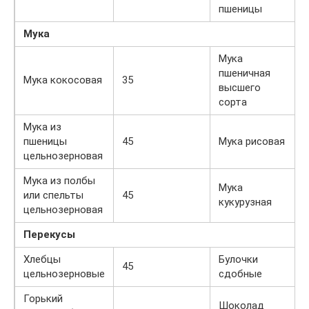
пшеницы
Мука
Мука
пшеничная
Мука кокосовая
35
высшего
сорта
Мука из
пшеницы
45
Мука рисовая
цельнозерновая
Мука из полбы
Мука
или спельты
45
кукурузная
цельнозерновая
Перекусы
Хлебцы
Булочки
45
цельнозерновые
сдобные
Горький
Шоколад