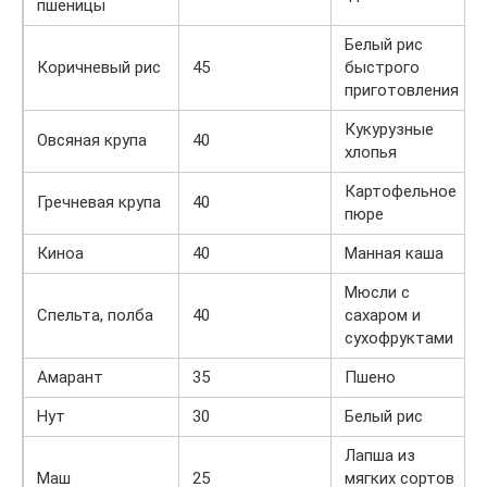
пшеницы
Белый рис
Коричневый рис
45
быстрого
приготовления
Кукурузные
Овсяная крупа
40
хлопья
Картофельное
Гречневая крупа
40
пюре
Киноа
40
Манная каша
Мюсли с
Спельта, полба
40
сахаром и
сухофруктами
Амарант
35
Пшено
Нут
30
Белый рис
Лапша из
Маш
25
мягких сортов