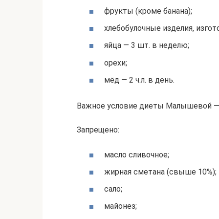
фрукты (кроме банана);
хлебобулочные изделия, изгот
яйца — 3 шт. в неделю;
орехи;
мёд — 2 ч.л. в день.
Важное условие диеты Малышевой — п
Запрещено:
масло сливочное;
жирная сметана (свыше 10%);
сало;
майонез;