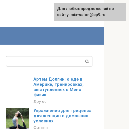
Для любых предложений по
сайту: mix-salon@cp9.ru
Поиск:
Артем Долгин: о еде в
Америке, тренировках,
выступлениях в Менс
физик.
Другое
Упражнения для трицепса
для женщин в домашних
условиях
Фитнес