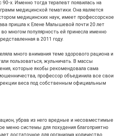
 90-х. Именно тогда терапевт появилась на
грамм медицинской тематики. Она является
тором медицинских наук, имеет профессорское
слава пришла к Елене Малышевой почти 20 лет
 И во многом популярность ей принесла именно
редставленная в 2011 году.
еляла много внимания теме здорового рациона и
тали пользоваться, жульничать. В массы
дения, которые якобы рекомендовала сама
мошенничества, профессор объединила все свои
оррекции веса под собственным официальным
ацион, убрав из него вредные и несовместимые
ое меню системы для похудения благоприятно
вает достаточное для организма количество