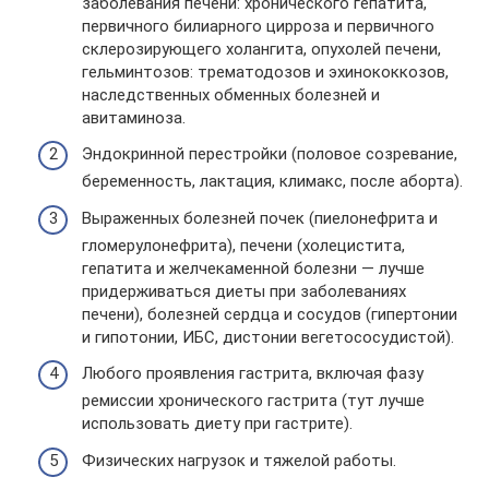
заболевания печени: хронического гепатита,
первичного билиарного цирроза и первичного
склерозирующего холангита, опухолей печени,
гельминтозов: трематодозов и эхинококкозов,
наследственных обменных болезней и
авитаминоза.
Эндокринной перестройки (половое созревание,
беременность, лактация, климакс, после аборта).
Выраженных болезней почек (пиелонефрита и
гломерулонефрита), печени (холецистита,
гепатита и желчекаменной болезни — лучше
придерживаться диеты при заболеваниях
печени), болезней сердца и сосудов (гипертонии
и гипотонии, ИБС, дистонии вегетососудистой).
Любого проявления гастрита, включая фазу
ремиссии хронического гастрита (тут лучше
использовать диету при гастрите).
Физических нагрузок и тяжелой работы.