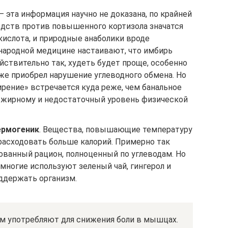
– эта информация научно не доказана, по крайней
дств против повышенного кортизола значатся
кислота, и природные анаболики вроде
 народной медицине настаивают, что имбирь
ействительно так, худеть будет проще, особенно
 уже приобрел нарушение углеводного обмена. Но
рение» встречается куда реже, чем банальное
и жирному и недостаточный уровень физической
ермогеник
. Вещества, повышающие температуру
 расходовать больше калорий. Примерно так
ованный рацион, полноценный по углеводам. Но
 многие используют зеленый чай, гингерол и
ддержать организм.
ем употребляют для снижения боли в мышцах.