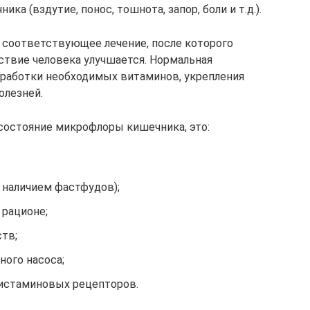
ка (вздутие, понос, тошнота, запор, боли и т.д.).
я соответствующее лечение, после которого
твие человека улучшается. Нормальная
работки необходимых витаминов, укрепления
олезней.
состояние микрофлоры кишечника, это:
 наличием фастфудов);
 рационе;
тв;
ного насоса;
истаминовых рецепторов.