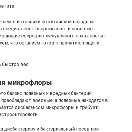
петита
глянем в источники по китайской народной
 специя, несет энергию «ян», и повышает
иливающие секрецию желудочного сока аппетит
ем, что организм готов к принятию пищи, и
ь быстро вес
ия микрофлоры
то баланс полезных и вредных бактерий,
 преобладают вредные, а полезные находятся в
вается дисбалансом микрофлоры и требует
астроэнтерологи.
на дисбактериоз и бактериальный посев при