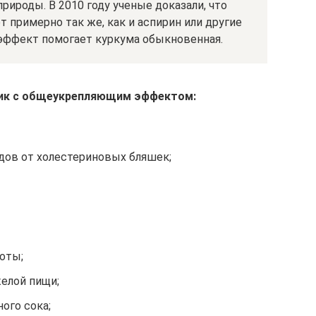
рироды. В 2010 году ученые доказали, что
т примерно так же, как и аспирин или другие
эффект помогает куркума обыкновенная.
ник с общеукрепляющим эффектом:
ов от холестериновых бляшек;
оты;
желой пищи;
ого сока;