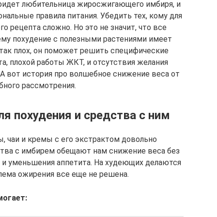
придет любительница жиросжигающего имбиря, и
нальные правила питания. Убедить тех, кому для
о рецепта сложно. Но это не значит, что все
ему похудение с полезными растениями имеет
так плох, он поможет решить специфические
, плохой работы ЖКТ, и отсутствия желания
 А вот история про волшебное снижение веса от
бного рассмотрения.
ля похудения и средства с ним
ы, чаи и кремы с его экстрактом довольно
ства с имбирем обещают нам снижение веса без
, и уменьшения аппетита. На худеющих делаются
лема ожирения все еще не решена.
могает: