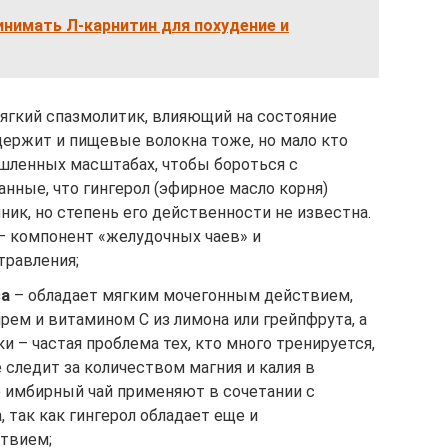
инимать Л-карнитин для похудение и
ягкий спазмолитик, влияющий на состояние
держит и пищевые волокна тоже, но мало кто
ышленных масштабах, чтобы бороться с
анные, что гингерол (эфирное масло корня)
ик, но степень его действенности не известна.
– компонент «желудочных чаев» и
травления;
са
– обладает мягким мочегонным действием,
ирем и витамином С из лимона или грейпфрута, а
и – частая проблема тех, кто много тренируется,
 следит за количеством магния и калия в
е имбирный чай применяют в сочетании с
 так как гингерол обладает еще и
твием;