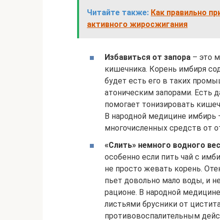
Читайте также:
Как правильно пр
активного жиросжигания
Избавиться от запора
– это м
кишечника. Корень имбиря со
будет есть его в таких пром
атоническим запорами. Есть д
помогает тонизировать кишечн
В народной медицине имбирь 
многочисленных средств от о
«Слить» немного водного ве
особенно если пить чай с имб
не просто жевать корень. Отек
пьет довольно мало воды, и не
рационе. В народной медицин
листьями брусники от цистита,
противовоспалительным дейс