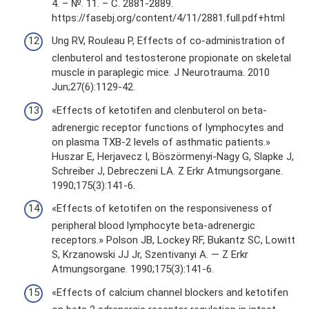
4. – №. 11. – С. 2881-2889.
https://fasebj.org/content/4/11/2881.full.pdf+html
Ung RV, Rouleau P, Effects of co-administration of
clenbuterol and testosterone propionate on skeletal
muscle in paraplegic mice. J Neurotrauma. 2010
Jun;27(6):1129-42.
«Effects of ketotifen and clenbuterol on beta-
adrenergic receptor functions of lymphocytes and
on plasma TXB-2 levels of asthmatic patients.»
Huszar E, Herjavecz I, Böszörmenyi-Nagy G, Slapke J,
Schreiber J, Debreczeni LA. Z Erkr Atmungsorgane.
1990;175(3):141-6.
«Effects of ketotifen on the responsiveness of
peripheral blood lymphocyte beta-adrenergic
receptors.» Polson JB, Lockey RF, Bukantz SC, Lowitt
S, Krzanowski JJ Jr, Szentivanyi A. — Z Erkr
Atmungsorgane. 1990;175(3):141-6.
«Effects of calcium channel blockers and ketotifen