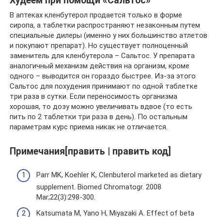
Худеем при помощи «Сальтос»
В аптеках кленбутерол продается только в форме
сиропа, а таблетки распространяют незаконным путем
специальные дилеры (именно у них большинство атлетов
и покупают препарат). Но существует полноценный
заменитель для кленбутерола – Сальтос. У препарата
аналогичный механизм действия на организм, кроме
одного – выводится он гораздо быстрее. Из-за этого
Сальтос для похудения принимают по одной таблетке
три раза в сутки. Если переносимость организма
хорошая, то дозу можно увеличивать вдвое (то есть
пить по 2 таблетки три раза в день). По остальным
параметрам курс приема никак не отличается.
Примечания[править | править код]
Parr MK, Koehler K, Clenbuterol marketed as dietary
supplement. Biomed Chromatogr. 2008
Mar;22(3):298-300.
Katsumata M, Yano H, Miyazaki A. Effect of beta