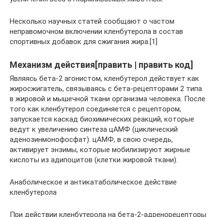
Несколько научных статей сообщают о частом
неправомочном включении кленбутерола в состав
спортивных добавок для сжигания жира.[1]
Механизм действия[править | править код]
Являясь бета-2 агонистом, кленбутерол действует как
жиросжигатель, связываясь с бета-рецепторами 2 типа
в жировой и мышечной ткани организма человека. После
того как кленбутерол соединяется с рецептором,
запускается каскад биохимических реакций, которые
ведут к увеличению синтеза цАМФ (циклический
аденозинмонофосфат). цАМФ, в свою очередь,
активирует энзимы, которые мобилизируют жирные
кислоты из адипоцитов (клетки жировой ткани).
Анаболическое и антикатаболическое действие
кленбутерола
При действии кленбутерола на бета-2-адренорецепторы