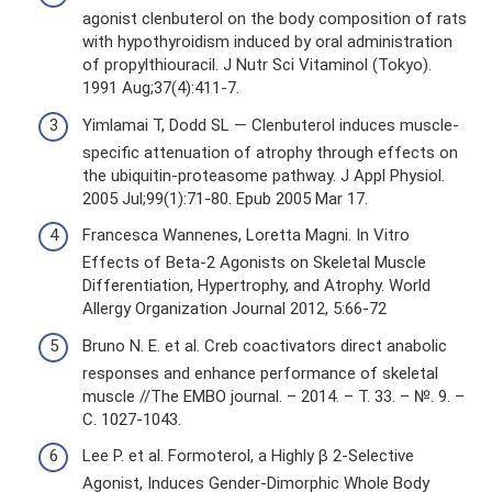
agonist clenbuterol on the body composition of rats
with hypothyroidism induced by oral administration
of propylthiouracil. J Nutr Sci Vitaminol (Tokyo).
1991 Aug;37(4):411-7.
Yimlamai T, Dodd SL — Clenbuterol induces muscle-
specific attenuation of atrophy through effects on
the ubiquitin-proteasome pathway. J Appl Physiol.
2005 Jul;99(1):71-80. Epub 2005 Mar 17.
Francesca Wannenes, Loretta Magni. In Vitro
Effects of Beta-2 Agonists on Skeletal Muscle
Differentiation, Hypertrophy, and Atrophy. World
Allergy Organization Journal 2012, 5:66-72
Bruno N. E. et al. Creb coactivators direct anabolic
responses and enhance performance of skeletal
muscle //The EMBO journal. – 2014. – Т. 33. – №. 9. –
С. 1027-1043.
Lee P. et al. Formoterol, a Highly β 2-Selective
Agonist, Induces Gender-Dimorphic Whole Body