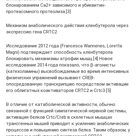
блокированием Ca2+ зависимого и убиквитин-
протеасомного протеолиза.[3]
Механизм анаболического действия кленбутерола через
экспрессию гена СRTC2
Исследование 2012 года (Francesca Wannenes, Loretta
Magni) подтверждает способность кленбутерола
блокировать механизмы атрофии мышц.[4] Новое
исследование 2014 года показало, что β-агонисты
(катехоламины) высвобождаемые во время интенсивных
физических упражнений вызывают CREB-
опосредованную транскрипцию посредством активации
его облигатных коактиваторов CRTC2 и Crtc3.[5]
В отличие от катаболической активности, обычно
связанной с функцией симпатической нервной системы,
активация белков Crtc/Creb в скелетных мышцах
трансгенных мышей приводит к усилению анаболических
процессов и повышению синтеза белка. Таким образом, у