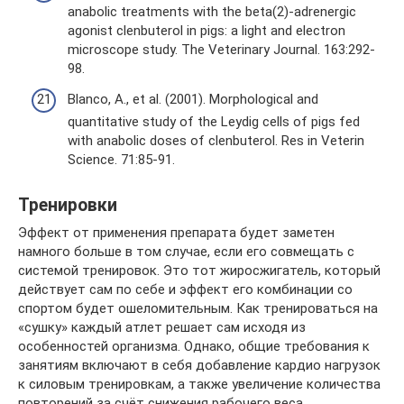
anabolic treatments with the beta(2)-adrenergic
agonist clenbuterol in pigs: a light and electron
microscope study. The Veterinary Journal. 163:292-
98.
Blanco, A., et al. (2001). Morphological and
quantitative study of the Leydig cells of pigs fed
with anabolic doses of clenbuterol. Res in Veterin
Science. 71:85-91.
Тренировки
Эффект от применения препарата будет заметен
намного больше в том случае, если его совмещать с
системой тренировок. Это тот жиросжигатель, который
действует сам по себе и эффект его комбинации со
спортом будет ошеломительным. Как тренироваться на
«сушку» каждый атлет решает сам исходя из
особенностей организма. Однако, общие требования к
занятиям включают в себя добавление кардио нагрузок
к силовым тренировкам, а также увеличение количества
повторений за счёт снижения рабочего веса.