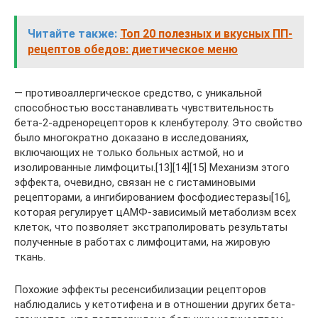
Читайте также:
Топ 20 полезных и вкусных ПП-
рецептов обедов: диетическое меню
— противоаллергическое средство, с уникальной
способностью восстанавливать чувствительность
бета-2-адренорецепторов к кленбутеролу. Это свойство
было многократно доказано в исследованиях,
включающих не только больных астмой, но и
изолированные лимфоциты.[13][14][15] Механизм этого
эффекта, очевидно, связан не с гистаминовыми
рецепторами, а ингибированием фосфодиестеразы[16],
которая регулирует цАМФ-зависимый метаболизм всех
клеток, что позволяет экстраполировать результаты
полученные в работах с лимфоцитами, на жировую
ткань.
Похожие эффекты ресенсибилизации рецепторов
наблюдались у кетотифена и в отношении других бета-