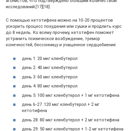
агонистов, что подтверждено большим количеством
исследований.[17][18]
С помощью кетотифена можно на 10-20 процентов
ускорить процесс похудения или сушки и продлить курс
до 8 недель. Ко всему прочему, кетотифен поможет
устранить психическое возбуждение, тремор
конечностей, бессонницу и учащенное сердцебиение.
день 1: 20 мкг кленбутерол
день 2: 40 мкг кленбутерол
день 3: 60 мкг кленбутерол
день 4: 80 мкг кленбутерол
день 5: 100 мкг кленбутерол + 1 мг кетотифена
день 6-27: 120 мкг кленбутерол + 2 мг
кетотифена
день 28: 80 мкг кленбутерол + 2 мг кетотифена
день 29: 50 мкг кленбутерол + 1-2 мг кетотифена