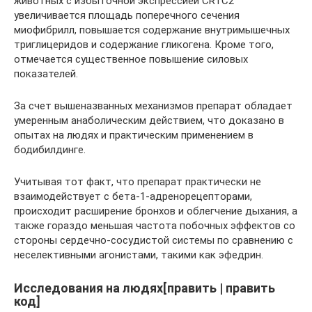
животных с избыточной экспрессией CRTC2
увеличивается площадь поперечного сечения
миофибрилл, повышается содержание внутримышечных
триглицеридов и содержание гликогена. Кроме того,
отмечается существенное повышение силовых
показателей.
За счет вышеназванных механизмов препарат обладает
умеренным анаболическим действием, что доказано в
опытах на людях и практическим применением в
бодибилдинге.
Учитывая тот факт, что препарат практически не
взаимодействует с бета-1-адренорецепторами,
происходит расширение бронхов и облегчение дыхания, а
также гораздо меньшая частота побочных эффектов со
стороны сердечно-сосудистой системы по сравнению с
неселективными агонистами, такими как эфедрин.
Исследования на людях[править | править
код]