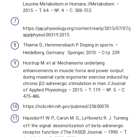
Leucine Metabolism in Humans //Metabolism. –
2015. – Т. 64. – №. 4. – С. 506-512.
https://jap.physiology.org/content/early/2015/07/07/j
applphysiol.00319.2015
Thieme D., Hemmersbach P. Doping in sports. –
Heidelberg, Germany : Springer, 2010. – Стр. 239
Hostrup M. et al. Mechanisms underlying
enhancements in muscle force and power output
during maximal cycle ergometer exercise induced by
chronic β2-adrenergic stimulation in men //Journal
of Applied Physiology. – 2015. – Т. 119. – №. 5. – С.
475-486.
https://ncbi.nlm.nih.gov/pubmed/25650070
Hausdorff W. P., Caron M. G., Lefkowitz R. J. Turning
off the signal: desensitization of beta-adrenergic
receptor function //The FASEB Journal. – 1990. – Т.