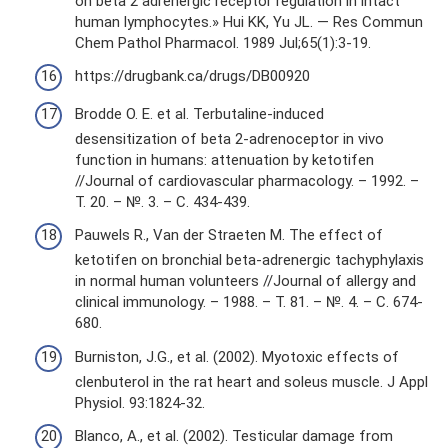
on beta 2 adrenergic receptor regulation in intact
human lymphocytes.» Hui KK, Yu JL. — Res Commun
Chem Pathol Pharmacol. 1989 Jul;65(1):3-19.
https://drugbank.ca/drugs/DB00920
Brodde O. E. et al. Terbutaline-induced
desensitization of beta 2-adrenoceptor in vivo
function in humans: attenuation by ketotifen
//Journal of cardiovascular pharmacology. – 1992. –
Т. 20. – №. 3. – С. 434-439.
Pauwels R., Van der Straeten M. The effect of
ketotifen on bronchial beta-adrenergic tachyphylaxis
in normal human volunteers //Journal of allergy and
clinical immunology. – 1988. – Т. 81. – №. 4. – С. 674-
680.
Burniston, J.G., et al. (2002). Myotoxic effects of
clenbuterol in the rat heart and soleus muscle. J Appl
Physiol. 93:1824-32.
Blanco, A., et al. (2002). Testicular damage from