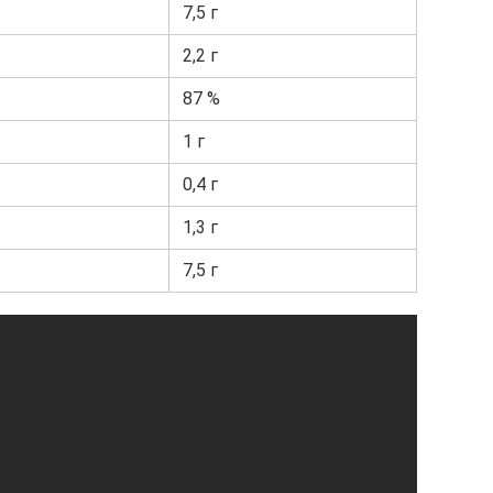
7,5 г
2,2 г
87 %
1 г
0,4 г
1,3 г
7,5 г