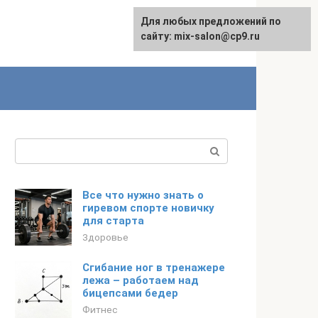
Для любых предложений по
сайту: mix-salon@cp9.ru
Поиск:
Все что нужно знать о
гиревом спорте новичку
для старта
Здоровье
Сгибание ног в тренажере
лежа – работаем над
бицепсами бедер
Фитнес