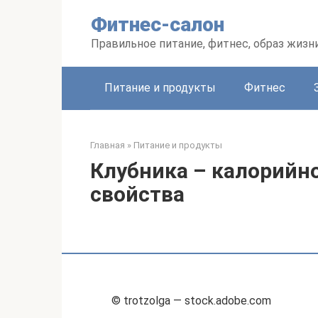
Перейти
Фитнес-салон
к
контенту
Правильное питание, фитнес, образ жизн
Питание и продукты
Фитнес
Главная
»
Питание и продукты
Клубника – калорийно
свойства
© trotzolga — stock.adobe.com