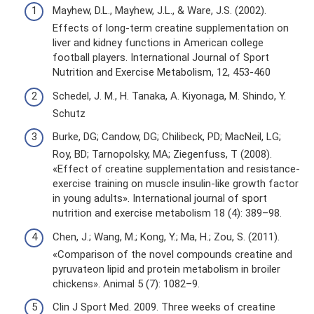
Mayhew, D.L., Mayhew, J.L., & Ware, J.S. (2002).
Effects of long-term creatine supplementation on
liver and kidney functions in American college
football players. International Journal of Sport
Nutrition and Exercise Metabolism, 12, 453-460
Schedel, J. M., H. Tanaka, A. Kiyonaga, M. Shindo, Y.
Schutz
Burke, DG; Candow, DG; Chilibeck, PD; MacNeil, LG;
Roy, BD; Tarnopolsky, MA; Ziegenfuss, T (2008).
«Effect of creatine supplementation and resistance-
exercise training on muscle insulin-like growth factor
in young adults». International journal of sport
nutrition and exercise metabolism 18 (4): 389–98.
Chen, J.; Wang, M.; Kong, Y.; Ma, H.; Zou, S. (2011).
«Comparison of the novel compounds creatine and
pyruvateon lipid and protein metabolism in broiler
chickens». Animal 5 (7): 1082–9.
Clin J Sport Med. 2009. Three weeks of creatine