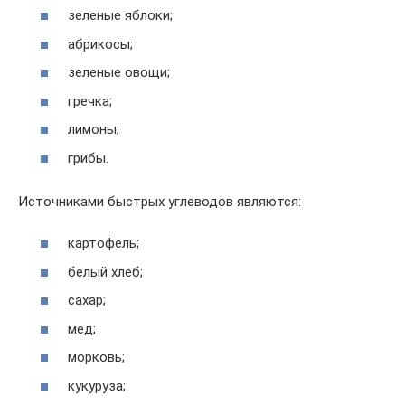
зеленые яблоки;
абрикосы;
зеленые овощи;
гречка;
лимоны;
грибы.
Источниками быстрых углеводов являются:
картофель;
белый хлеб;
сахар;
мед;
морковь;
кукуруза;