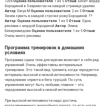
1204
Оценка пользователя
: 1 из 5
Отзыв
: Бесит морда
бородиной в 5 вариантах на каждой странице.удаляю
Автор
: Darya M
Оценка пользователя
: 2 из 5
Отзыв
:
Зачем сувать в каждой строчке рожу Бородиной. ??
Автор
:
Оценка пользователя
: 1 из 5
Отзыв
: Одна
реклама с мордой Бородиной
Автор
: Элина
Бекмухамедова
Оценка пользователя
: 1 из 5
Отзыв
:
Очень много рекламы
Программа тренировок в домашних
условиях
Программа сушки тела для мужчин включает в себя ряд
упражнений. Очень эффективны интервальные
тренировки. Это такой вид тренинга, когда чередуются
интервалы высокой и низкой интенсивности. Например,
чередование спринта и бега трусцой. По сути,
упражнения могут быть любыми, главное – это
чередование высокой и низкой интенсивности.
При высокой интенсивности надо достичь
кратковременного анаэробного порога, то есть когда