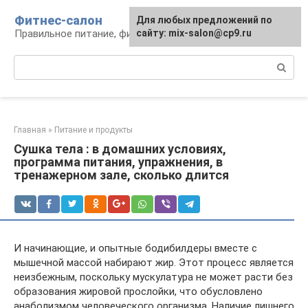
Перейти
Фитнес-салон
Для любых предложений по
к
Правильное питание, фитнес, образ жизни
сайту: mix-salon@cp9.ru
контенту
Поиск:
Главная
»
Питание и продукты
Сушка тела : в домашних условиях,
программа питания, упражнения, в
тренажерном зале, сколько длится
И начинающие, и опытные бодибилдеры вместе с
мышечной массой набирают жир. Этот процесс является
неизбежным, поскольку мускулатура не может расти без
образования жировой прослойки, что обусловлено
анаболизмом человеческого организма. Наличие лишнего