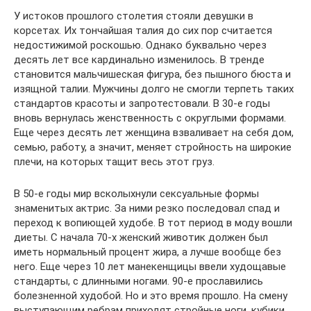
У истоков прошлого столетия стояли девушки в
корсетах. Их тончайшая талия до сих пор считается
недостижимой роскошью. Однако буквально через
десять лет все кардинально изменилось. В тренде
становится мальчишеская фигура, без пышного бюста и
изящной талии. Мужчины долго не смогли терпеть таких
стандартов красоты и запротестовали. В 30-е годы
вновь вернулась женственность с округлыми формами.
Еще через десять лет женщина взваливает на себя дом,
семью, работу, а значит, меняет стройность на широкие
плечи, на которых тащит весь этот груз.
В 50-е годы мир всколыхнули сексуальные формы
знаменитых актрис. За ними резко последовал спад и
переход к вопиющей худобе. В тот период в моду вошли
диеты. С начала 70-х женский животик должен был
иметь нормальный процент жира, а лучше вообще без
него. Еще через 10 лет манекенщицы ввели худощавые
стандарты, с длинными ногами. 90-е прославились
болезненной худобой. Но и это время прошло. На смену
выступающим ребрам приходят стройные ноги, кубики