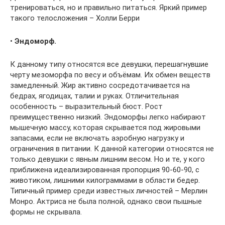
тренироваться, но и правильно питаться. Яркий пример
такого телосложения – Холли Берри
•
Эндоморф.
К данному типу относятся все девушки, перешагнувшие
черту мезоморфа по весу и объёмам. Их обмен веществ
замедленный. Жир активно сосредотачивается на
бедрах, ягодицах, талии и руках. Отличительная
особенность – выразительный бюст. Рост
преимущественно низкий. Эндоморфы легко набирают
мышечную массу, которая скрывается под жировыми
запасами, если не включать аэробную нагрузку и
ограничения в питании. К данной категории относятся не
только девушки с явным лишним весом. Но и те, у кого
приближена идеализированная пропорция 90-60-90, с
животиком, лишними килограммами в области бедер.
Типичный пример среди известных личностей – Мерлин
Монро. Актриса не была полной, однако свои пышные
формы не скрывала.