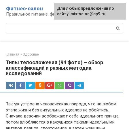
Перейти
Фитнес-салон
Для любых предложений по
к
Правильное питание, фитнес, образ жизни
сайту: mix-salon@cp9.ru
контенту
Поиск:
Главная
»
Здоровье
Типы телосложения (94 фото) – обзор
классификаций и разных методик
исследований
Так уж устроена человеческая природа, что на любом
этапе жизни без визуальных идеалов не обойтись.
Сначала девочки воображают себе идеального принца,
потом влюбляются в кажущихся такими идеальными
актеров, певцов, спортсменов, а затем женщины