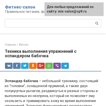
Перейти
Фитнес-салон
Для любых предложений по
к
Правильное питание, фитнес, образ жизни
сайту: mix-salon@cp9.ru
контенту
Поиск:
Главная
»
Фитнес
Техника выполнения упражнений с
эспандером бабочка
Эспандер бабочка
– небольшой тренажер, состоящий
из “головки”, оснащенной пружиной, а также двух
полукруглых рычагов, раздвинутых в разные стороны и
выполненных из неопрена, который не позволяет ему
скользить и травмировать кожу во время выполнения
упражнений. Эспандер функционирует посредством