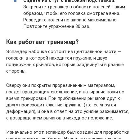
Сядьте на стул с высокой подставкой.
Закрепите тренажер в области коленей таким
образом, чтобы его головка смотрела вниз.
Разведите колени по ширине максимально.
Повторите упражнение 30 раз.
Как работает тренажер?
Эспандер Бабочка состоит из центральной части —
головки, в которой находится пружина, и двух
полукружных рычагов, которые раздвинуты в разные
стороны.
Сверху они покрыты прорезиненным материалом,
предотвращающим скольжение, и натирание кожи во
время тренировки. При приближении рычагов друг к
другу происходит сжатие пружины (т.е. ее упругая
деформация), и она в ответ на это усилие разжимается,
с возвращением рычагов в исходное положение.
Изначально этот эспандер был создан для проработки
приводящих мышц бедра. И судя по положительным