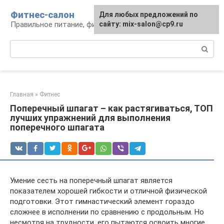
Перейти
Фитнес-салон
Для любых предложений по
к
Правильное питание, фитнес, образ жизни
сайту: mix-salon@cp9.ru
контенту
Поиск:
Главная
»
Фитнес
Поперечный шпагат – как растягиваться, ТОП
лучших упражнений для выполнения
поперечного шпагата
Умение сесть на поперечный шпагат является
показателем хорошей гибкости и отличной физической
подготовки. Этот гимнастический элемент гораздо
сложнее в исполнении по сравнению с продольным. Но
несмотря на трудности, его пытаются освоить многие