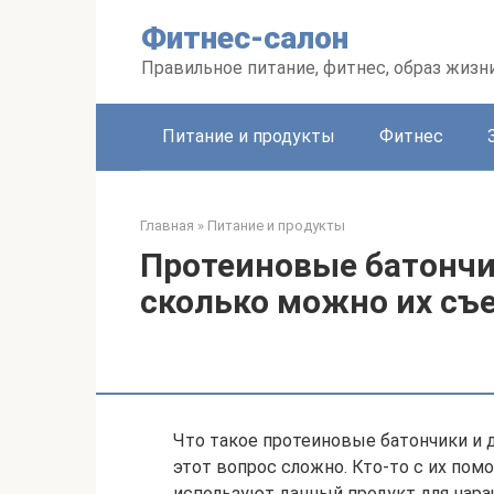
Перейти
Фитнес-салон
к
контенту
Правильное питание, фитнес, образ жизн
Питание и продукты
Фитнес
Главная
»
Питание и продукты
Протеиновые батончи
сколько можно их съ
Что такое протеиновые батончики и 
этот вопрос сложно. Кто-то с их по
используют данный продукт для нар