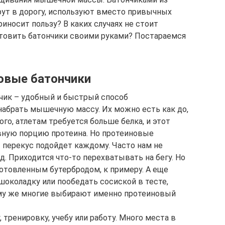
ут в дорогу, используют вместо привычных
риносит пользу? В каких случаях не стоит
отовить батончики своими руками? Постараемся
овые батончики
чик – удобный и быстрый способ
набрать мышечную массу. Их можно есть как до,
ого, атлетам требуется больше белка, и этот
вную порцию протеина. Но протеиновые
т перекус подойдет каждому. Часто нам не
. Приходится что-то перехватывать на бегу. Но
отовленным бутербродом, к примеру. А еще
околадку или пообедать сосиской в тесте,
чему же многие выбирают именно протеиновый
у, тренировку, учебу или работу. Много места в