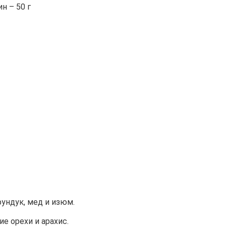
н – 50 г
ундук, мед и изюм.
е орехи и арахис.