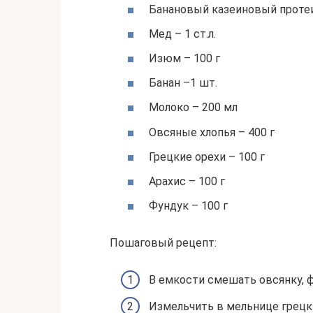
Банановый казеиновый протеи
Мед – 1 ст.л.
Изюм – 100 г
Банан –1 шт.
Молоко – 200 мл
Овсяные хлопья – 400 г
Грецкие орехи – 100 г
Арахис – 100 г
Фундук – 100 г
Пошаговый рецепт:
В емкости смешать овсянку, ф
Измельчить в мельнице грецки