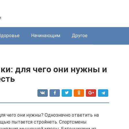
и
Здоровье
Начинающим
Другое
ки: для чего они нужны и
есть
для чего они нужны? Однозначно ответить на
мощью пытается стройнеть. Спортсмены
ащивания мышечной массы. Батончиками из