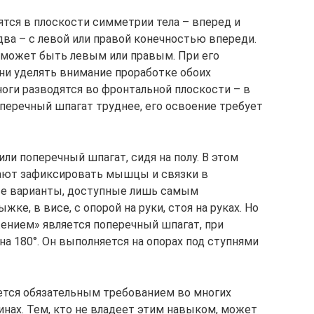
ятся в плоскости симметрии тела – вперед и
два – с левой или правой конечностью впереди.
 может быть левым или правым. При его
ни уделять внимание проработке обоих
оги разводятся во фронтальной плоскости – в
оперечный шпагат труднее, его освоение требует
и поперечный шпагат, сидя на полу. В этом
огают зафиксировать мышцы и связки в
ые варианты, доступные лишь самым
ке, в висе, с опорой на руки, стоя на руках. Но
нием» является поперечный шпагат, при
на 180°. Он выполняется на опорах под ступнями
ется обязательным требованием во многих
нах. Тем, кто не владеет этим навыком, может