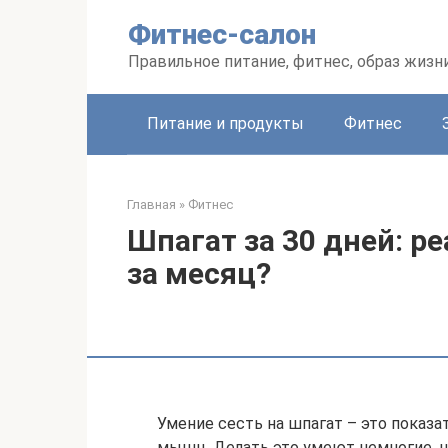
Перейти
Фитнес-салон
к
контенту
Правильное питание, фитнес, образ жизн
Питание и продукты
Фитнес
Главная
»
Фитнес
Шпагат за 30 дней: ре
за месяц?
Умение сесть на шпагат – это показа
мышц. Делать это умеют немногие, н