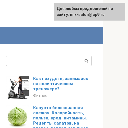
Для любых предложений по
сайту: mix-salon@cp9.ru
Поиск:
Как похудеть, занимаясь
на эллиптическом
тренажере?
Фитнес
Капуста белокочанная
свежая. Калорийность,
польза, вред, витамины.
Рецепты салатов, на