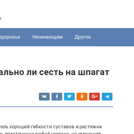
и
Здоровье
Начинающим
Другое
ально ли сесть на шпагат
тель хорошей гибкости суставов и растяжки
о, практически любой человек, не имеющий