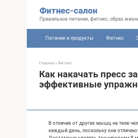
Перейти
Фитнес-салон
к
контенту
Правильное питание, фитнес, образ жизн
Питание и продукты
Фитнес
Главная
»
Фитнес
Как накачать пресс за
эффективные упражн
В отличие от других мышц на теле ч
каждый день, поскольку они отлича
Достаточно уделять тренировкам 8 м