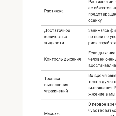
Растяжка явл
ее обязательн
Растяжка
предотвращае
осанку
Достаточное
Занимаясь фи
количество
но если не у
жидкости
риск заработ
Если дыхание
Контроль дыхания
человек очен
восстанавлив
Во время зан
Техника
тела, а думат
выполнения
выполнения. 
упражнений
жжение в мыш
В первое вре
чувствоватьс
Массаж