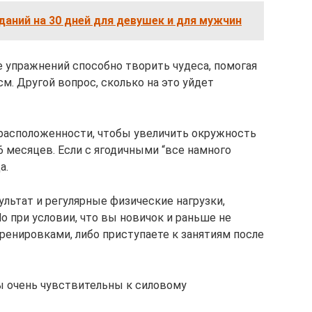
аний на 30 дней для девушек и для мужчин
е упражнений способно творить чудеса, помогая
м. Другой вопрос, сколько на это уйдет
расположенности, чтобы увеличить окружность
-6 месяцев. Если с ягодичными “все намного
а.
льтат и регулярные физические нагрузки,
Но при условии, что вы новичок и раньше не
енировками, либо приступаете к занятиям после
ы очень чувствительны к силовому