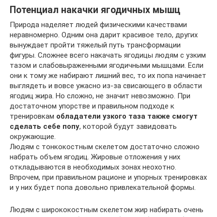
Потенциал накачки ягодичных мышц
Природа наделяет людей физическими качествами
неравномерно. Одним она дарит красивое тело, других
вынуждает пройти тяжелый путь трансформации
фигуры. Сложнее всего накачать ягодицы людям с узким
тазом и слабовыраженными ягодичными мышцами. Если
они к тому же набирают лишний вес, то их попа начинает
выглядеть и вовсе ужасно из-за свисающего в области
ягодиц жира. Но сложно, не значит невозможно. При
достаточном упорстве и правильном подходе к
тренировкам
обладатели узкого таза также смогут
сделать себе попу
, которой будут завидовать
окружающие.
Людям с тонкокостным скелетом достаточно сложно
набрать объем ягодиц. Жировые отложения у них
откладываются в необходимых зонах неохотно.
Впрочем, при правильном рационе и упорных тренировках
и у них будет попа довольно привлекательной формы.
Людям с ширококостным скелетом жир набирать очень