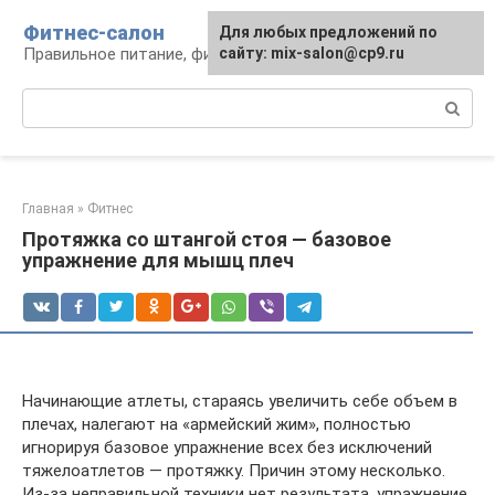
Перейти
Фитнес-салон
Для любых предложений по
к
Правильное питание, фитнес, образ жизни
сайту: mix-salon@cp9.ru
контенту
Поиск:
Главная
»
Фитнес
Протяжка со штангой стоя — базовое
упражнение для мышц плеч
Начинающие атлеты, стараясь увеличить себе объем в
плечах, налегают на «армейский жим», полностью
игнорируя базовое упражнение всех без исключений
тяжелоатлетов — протяжку. Причин этому несколько.
Из-за неправильной техники нет результата, упражнение