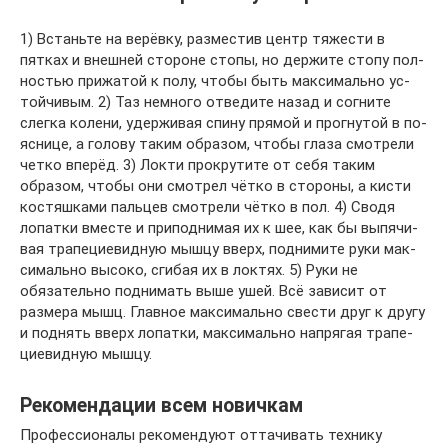
1) Встаньте на верёвку, разместив центр тяжести в
пятках и внеш­ней стороне стопы, но дер­жи­те стопу пол­
нос­тью при­жа­той к полу, чтобы быть мак­си­маль­но ус­
той­чи­вым. 2) Таз немного отведите назад и согните
слегка колени, удер­жи­вая спину прямой и прог­ну­той в по­
яс­ни­це, а голову таким об­ра­зом, чтобы глаза смот­рели
четко вперёд. 3) Локти прокрутите от себя таким
образом, чтобы они смотрел чётко в сто­ро­ны, а кисти
кос­тяш­ка­ми пальцев смот­рели чётко в пол. 4) Сводя
лопатки вместе и приподнимая их к шее, как бы вы­пя­чи­
вая тра­пе­ци­е­вид­ную мышцу вверх, под­ни­ми­те руки мак­
си­маль­но высоко, сгибая их в локтях. 5) Руки не
обязательно поднимать выше ушей. Всё зависит от
размера мышц. Глав­ное мак­си­маль­но свести друг к другу
и под­нять вверх лопатки, мак­си­маль­но нап­ря­гая тра­пе­
ци­е­вид­ную мышцу.
Рекомендации всем новичкам
Профессионалы рекомендуют оттачивать технику