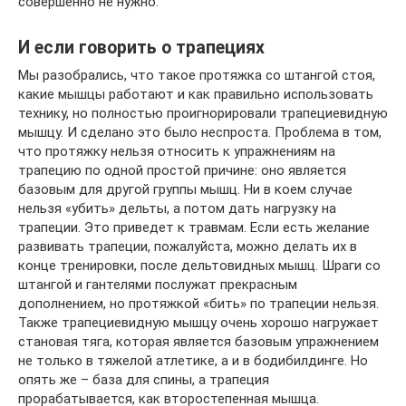
совершенно не нужно.
И если говорить о трапециях
Мы разобрались, что такое протяжка со штангой стоя,
какие мышцы работают и как правильно использовать
технику, но полностью проигнорировали трапециевидную
мышцу. И сделано это было неспроста. Проблема в том,
что протяжку нельзя относить к упражнениям на
трапецию по одной простой причине: оно является
базовым для другой группы мышц. Ни в коем случае
нельзя «убить» дельты, а потом дать нагрузку на
трапеции. Это приведет к травмам. Если есть желание
развивать трапеции, пожалуйста, можно делать их в
конце тренировки, после дельтовидных мышц. Шраги со
штангой и гантелями послужат прекрасным
дополнением, но протяжкой «бить» по трапеции нельзя.
Также трапециевидную мышцу очень хорошо нагружает
становая тяга, которая является базовым упражнением
не только в тяжелой атлетике, а и в бодибилдинге. Но
опять же – база для спины, а трапеция
прорабатывается, как второстепенная мышца.