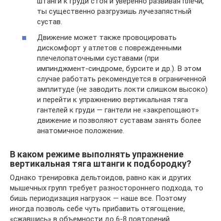
штанги к груди стоя и уверенно развивая плечи,
ты существенно разгрузишь лучезапястный
сустав.
Движение может также провоцировать
дискомфорт у атлетов с поврежденными
плечелопаточными суставами (при
импинджмент-синдроме, бурсите и др.). В этом
случае работать рекомендуется в ограниченной
амплитуде (не заводить локти слишком высоко)
и перейти к упражнению вертикальная тяга
гантелей к груди — гантели не «закрепощают»
движение и позволяют суставам занять более
анатомичное положение.
В каком режиме выполнять упражнение
вертикальная тяга штанги к подбородку?
Однако тренировка дельтоидов, равно как и других
мышечных групп требует разностороннего подхода, то
бишь периодизация нагрузок — наше все. Поэтому
иногда позволь себе чуть прибавить отягощение,
«сжавшись» в объемности до 6-8 повторений.