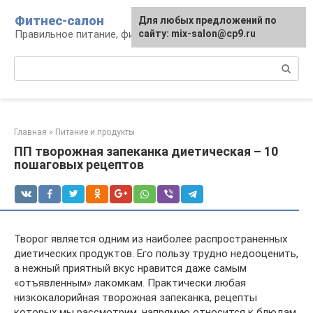
Перейти
Фитнес-салон
Для любых предложений по
к
Правильное питание, фитнес, образ жизни
сайту: mix-salon@cp9.ru
контенту
Поиск:
Главная
»
Питание и продукты
ПП творожная запеканка диетическая – 10
пошаговых рецептов
Творог является одним из наиболее распространенных
диетических продуктов. Его пользу трудно недооценить,
а нежный приятный вкус нравится даже самым
«отъявленным» лакомкам. Практически любая
низкокалорийная творожная запеканка, рецепты
которых мы рассмотрим, напрямую относится к блюдам