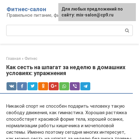
Перейти
Фитнес-салон
Для любых предложений по
к
Правильное питание, фитнес, образ жизни
сайту: mix-salon@cp9.ru
контенту
Поиск:
Главная
»
Фитнес
Как сесть на шпагат за неделю в домашних
условиях: упражнения
Никакой спорт не способен подарить человеку такую
свободу движения, как гимнастика. Хорошая растяжка
способствует красивой форме тела, хорошей осанке,
нормализации работы кишечника и мочеполовой
системы. Именно поэтому сегодня многих интересует,
как можно сесть на шпагат за неделю без риска травмы.