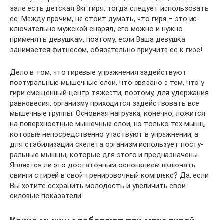
зале есть дет­с­кая 8кг ги­ря, тог­да сле­ду­ет использовать
её. Между прочим, не стоит думать, что ги­ря – это ис­
клю­чи­тель­но муж­с­кой сна­ряд, его можно и нужно
применять девушкам, по­э­то­му, ес­ли Ва­ша де­вуш­ка
занимается фитнесом, обязательно приучите её к гире!
Дело в том, что гиревые упражнения задействуют
постуральные мышечные слои, что свя­за­но с тем, что у
гири смещенный центр тяжести, поэтому, для удержания
рав­но­ве­сия, ор­га­низ­му приходится задействовать все
мышечные группы. Основная наг­руз­ка, ко­неч­но, ложится
на поверхностные мышечные слои, но только тех мышц,
ко­то­рые не­пос­ред­с­т­вен­но участ­ву­ют в упражнении, а
для стабилизации скелета организм ис­поль­зу­ет пос­ту­
раль­ные мыш­цы, которые для этого и предназначены.
Является ли это дос­та­точ­ным ос­но­ва­ни­ем вклю­чать
свинги с гирей в свой тренировочный комплекс? Да, ес­ли
Вы хо­ти­те сох­ра­нить мо­ло­дость и увеличить свои
силовые показатели!