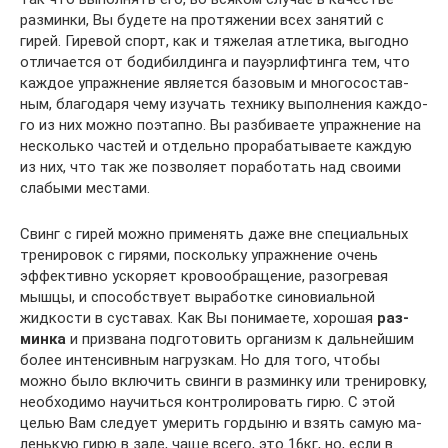
разминки, Вы бу­де­те на про­тя­же­нии всех занятий с
гирей. Гиревой спорт, как и тяжелая атлетика, вы­год­но
от­ли­ча­ет­ся от бо­ди­бил­дин­га и пауэрлифтинга тем, что
каждое упражнение яв­ля­ет­ся ба­зо­вым и мно­го­сос­тав­
ным, благодаря чему изучать технику выполнения каж­до­
го из них мож­но по­э­тап­но. Вы разбиваете упражнение на
несколько частей и от­дель­но про­ра­ба­ты­ва­е­те каж­дую
из них, что так же позволяет поработать над своими
слабыми мес­та­ми.
Свинг с гирей можно применять даже вне специальных
тренировок с гирями, поскольку уп­раж­не­ние очень
эффективно ускоряет кровообращение, разогревая
мышцы, и спо­соб­с­т­ву­ет вы­ра­бот­ке синовиальной
жидкости в суставах. Как Вы понимаете, хорошая
раз­
мин­ка
и приз­ва­на подготовить организм к дальнейшим
более интенсивным наг­руз­кам. Но для то­го, что­бы
можно было включить свинги в разминку или тренировку,
не­об­хо­ди­мо на­у­чить­ся кон­тро­ли­ро­вать гирю. С этой
целью Вам следует умерить гор­ды­ню и взять са­мую ма­
лень­кую гирю в зале, чаще всего, это 16кг, но, если в