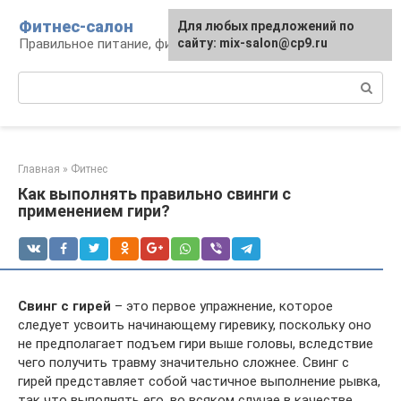
Перейти
Фитнес-салон
Для любых предложений по
к
Правильное питание, фитнес, образ жизни
сайту: mix-salon@cp9.ru
контенту
Поиск:
Главная
»
Фитнес
Как выполнять правильно свинги с
применением гири?
Свинг с гирей
– это первое упражнение, которое
следует усвоить на­чи­на­ю­ще­му ги­ре­ви­ку, поскольку оно
не предполагает подъем гири выше головы, вследствие
чего по­лу­чить трав­му значительно сложнее. Свинг с
гирей представляет собой частичное вы­пол­не­ние рывка,
так что выполнять его, во всяком случае в качестве