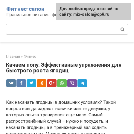
Перейти
Фитнес-салон
Для любых предложений по
к
Правильное питание, фитнес, образ жизни
сайту: mix-salon@cp9.ru
контенту
Поиск:
Главная
»
Фитнес
Качаем попу. Эффективные упражнения для
быстрого роста ягодиц
Как накачать ягодицы в домашних условиях? Такой
вопрос всегда задают новички или те девушки, у
которых опыта тренировок ещё мало. Самый
распространённый случай – нужно и похудеть, и
накачать ягодицы, а в тренажёрный зал ходить
возможности нет. Можно ли дома, с помощью