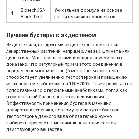
BiotechUSA
Уникальная формула на основе
4
Black Test
растительных компонентов
Лучшие бустеры с экдистеном
Экдистен или, по-другому, экдистерон получают из
лекарственных растений, например, левзеи, шпината или
цианотиса. Многочисленными исследованиями было
доказано, что регулярный прием этого соединения в
определенном количестве (5 мг на 1 кг массы тела)
способствует увеличению тестостерона и повышению
мышечного метаболизма на 150–200%. Такие результаты
сопоставимы со стероидными анаболиками, тогда как
гормональный баланс остается неизменным.
Эффективность применения бустера в меньших
дозировках невелика, поэтому при покупке бустера
тестостерона данного вида обязательно нужно
выбирать препарат с максимальным количеством
действующего вещества.