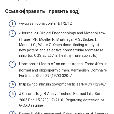
Ссылки[править | править код]
www.jissn.com/content/1/2/12
«Journal of Clinical Endocrinology and Metabolism»
(Trunet P.F., Mueller P., Bhatnagar A.S., Dickes I.,
Monnet G., White G. Open dose-finding study of a
new potent and selective nonsteroidal aromatase
inhibitor, CGS 20 267, in healthy male subjects).
Hormonal effects of an antiestrogen, Tamoxifen, in
normal and oligospermic men. Vermeulen, Comhaire.
Fertil and Steril 29 (1978) 320-7
https://ncbi.nlm.nih.gov/pmc/articles/PMC3712348/
J Chromatogr B Analyt Technol Biomed Life Sci.
2005 Dec 15;828(1-2):21-6 -Regarding detection of
6-OXO in urine
Darryn S. Willoughbyemail, Brian Leutholtz. d-Aspartic