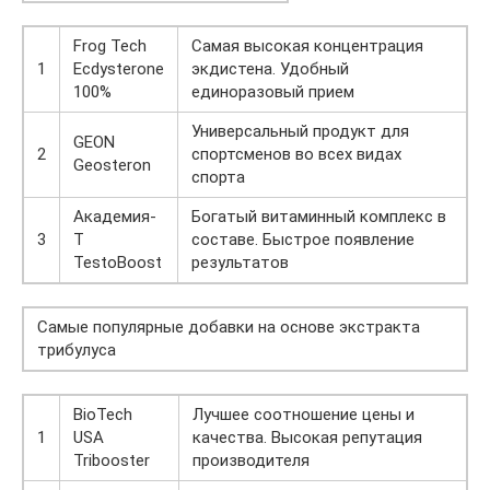
Frog Tech
Самая высокая концентрация
1
Ecdysterone
экдистена. Удобный
100%
единоразовый прием
Универсальный продукт для
GEON
2
спортсменов во всех видах
Geosteron
спорта
Академия-
Богатый витаминный комплекс в
3
Т
составе. Быстрое появление
TestoBoost
результатов
Самые популярные добавки на основе экстракта
трибулуса
BioTech
Лучшее соотношение цены и
1
USA
качества. Высокая репутация
Tribooster
производителя