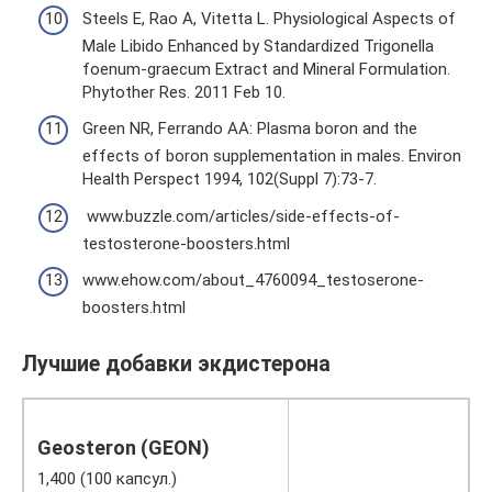
Steels E, Rao A, Vitetta L. Physiological Aspects of
Male Libido Enhanced by Standardized Trigonella
foenum-graecum Extract and Mineral Formulation.
Phytother Res. 2011 Feb 10.
Green NR, Ferrando AA: Plasma boron and the
effects of boron supplementation in males. Environ
Health Perspect 1994, 102(Suppl 7):73-7.
www.buzzle.com/articles/side-effects-of-
testosterone-boosters.html
www.ehow.com/about_4760094_testoserone-
boosters.html
Лучшие добавки экдистерона
Geosteron (GEON)
1,400 (100 капсул.)