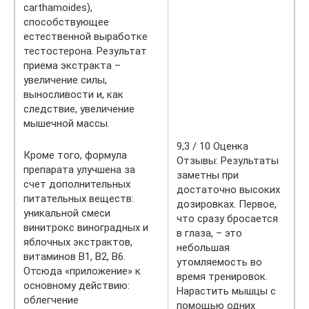
carthamoides),
способствующее
естественной выработке
тестостерона. Результат
приема экстракта –
увеличение силы,
выносливости и, как
следствие, увеличение
мышечной массы.
9,3 / 10 Оценка
Кроме того, формула
Отзывы: Результаты
препарата улучшена за
заметны при
счет дополнительных
достаточно высоких
питательных веществ:
дозировках. Первое,
уникальной смеси
что сразу бросается
винитрокс виноградных и
в глаза, – это
яблочных экстрактов,
небольшая
витаминов B1, B2, B6.
утомляемость во
Отсюда «приложение» к
время тренировок.
основному действию:
Нарастить мышцы с
облегчение
помощью одних