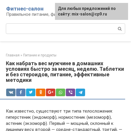
Перейти
Фитнес-салон
Для любых предложений по
к
Правильное питание, фитнес, образ жизни
сайту: mix-salon@cp9.ru
контенту
Поиск:
Главная
»
Питание и продукты
Как набрать вес мужчине в домашних
условиях быстро за месяц, неделю. Таблетки
и без стероидов, питание, эффективные
методики
Как известно, существуют три типа телосложения:
гиперстеник (эндоморф), нормостеник (мезоморф),
астеник (экзоморф). Первый — мощный, склонный к
лишнему весу, второй — средне-стандартный, третий, —