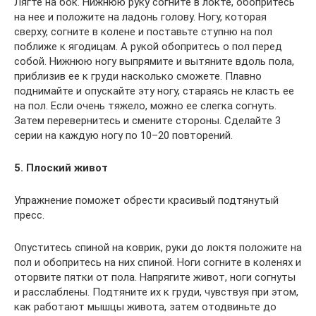
Лягте на бок. Нижнюю руку согните в локте, обопритесь
на нее и положите на ладонь голову. Ногу, которая
сверху, согните в колене и поставьте ступню на пол
поближе к ягодицам. А рукой обопритесь о пол перед
собой. Нижнюю ногу выпрямите и вытяните вдоль пола,
приблизив ее к груди насколько сможете. Плавно
поднимайте и опускайте эту ногу, стараясь не класть ее
на пол. Если очень тяжело, можно ее слегка согнуть.
Затем перевернитесь и смените стороны. Сделайте 3
серии на каждую ногу по 10–20 повторений.
5. Плоский живот
Упражнение поможет обрести красивый подтянутый
пресс.
Опуститесь спиной на коврик, руки до локтя положите на
пол и обопритесь на них спиной. Ноги согните в коленях и
оторвите пятки от пола. Напрягите живот, ноги согнуты
и расслаблены. Подтяните их к груди, чувствуя при этом,
как работают мышцы живота, затем отодвиньте до