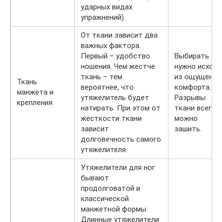
ударных видах
упражнений).
От ткани зависит два
важных фактора.
Первый – удобство
Выбирать
ношения. Чем жестче
нужно исходя
ткань – тем
из ощущения
Ткань
вероятнее, что
комфорта.
манжета и
утяжелитель будет
Разрывы
крепления
натирать. При этом от
ткани всегда
жесткости ткани
можно
зависит
зашить.
долговечность самого
утяжелителя.
Утяжелители для ног
бывают
продолговатой и
классической
манжетной формы.
Длинные утяжелители