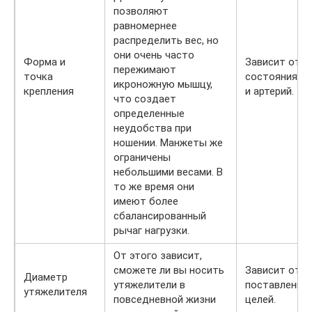
позволяют
равномернее
распределить вес, но
они очень часто
Форма и
Зависит от
пережимают
точка
состояния ве
икроножную мышцу,
крепления
и артерий.
что создает
определенные
неудобства при
ношении. Манжеты же
ограничены
небольшими весами. В
то же время они
имеют более
сбалансированный
рычаг нагрузки.
От этого зависит,
сможете ли вы носить
Зависит от
Диаметр
утяжелители в
поставленны
утяжелителя
повседневной жизни
целей.