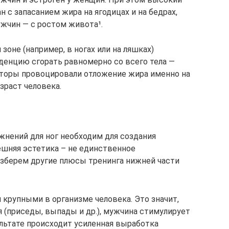
 с запасанием жира на ягодицах и на бедрах,
ужчин — с ростом живота¹.
зоне (например, в ногах или на ляшках)
денцию сгорать равномерно со всего тела —
кторы провоцировали отложение жира именно на
озраст человека.
жнений для ног необходим для создания
ешняя эстетика – не единственное
азберем другие плюсы тренинга нижней части
рупными в организме человека. Это значит,
 (приседы, выпады и др.), мужчина стимулирует
льтате происходит усиленная выработка