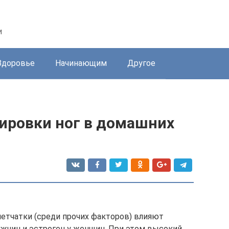
и
Здоровье
Начинающим
Другое
ировки ног в домашних
етчатки (среди прочих факторов) влияют
жчин и эстроген у женщин. При этом высокий