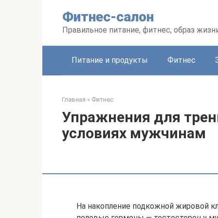
Перейти
Фитнес-салон
к
контенту
Правильное питание, фитнес, образ жизн
Питание и продукты
Фитнес
Главная
»
Фитнес
Упражнения для трен
условиях мужчинам
На накопление подкожной жировой кл
половые гормоны — тестостерон у му