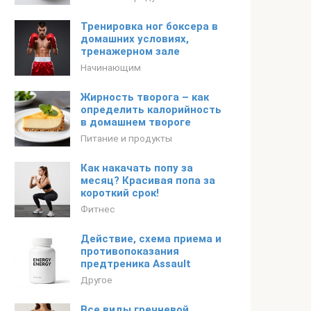
Тренировка ног боксера в
домашних условиях,
тренажерном зале
Начинающим
Жирность творога – как
определить калорийность
в домашнем твороге
Питание и продукты
Как накачать попу за
месяц? Красивая попа за
короткий срок!
Фитнес
Действие, схема приема и
противопоказания
предтреника Assault
Другое
Все виды гречневой