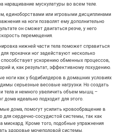
за наращивание мускулатуры во всем теле.
ом, единоборствами или игровыми дисциплинами
упражнения на ноги позволят ему дополнительно
зультате он сможет двигаться резче, у него
скорость перемещения.
енировка нижней части тела поможет справиться
 для прокачки ног задействуют несколько
 способствует ускорению обменных процессов,
рий и, как результат, эффективному похудению.
ые ноги как у бодибилдеров в домашних условиях
одимы серьезные весовые нагрузки. Но создать
и тела и немного увеличить объем мышц –
г дома идеально подходит для этого.
емые дома, помогут усилить кровообращение в
но для сердечно-сосудистой системы, так как
а миокард. Кроме того, подобные упражнения
ать здоровье мочеполовой системы.