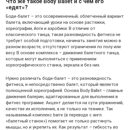
Что же такое Body Ballet и с чем его
«едят»?
Боди-балет – это осовремененный, облегченный вариант
балета, включающий уроки на основе растяжки,
хореографии, йоги и аэробики. В отличие от
классического танца, такая разновидность фитнеса не
требует особой подготовки, начинать занятия можно в
разном возрасте, отсутствуют ограничения по полу или
весу. В основе комплекса – движения балетного танца,
которые могут выполняться с применением
хореографического станка, зеркала и без них.
Нужно различать боди-балет – это разновидность
фитнеса, и непосредственно балет, который является
полноценной хореографией. Основа Body Ballet – главные
движения балерин, адаптированные для выполнения в
фитнес программе. Акцент делается на сути упражнений,
качестве их исполнения, а не только на технике. Так
называемый комплекс barre (в переводе с англ.
«балетный станок») помогает не только растянуть
мышцы, но и укрепить их. Как результат – гибкость во