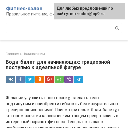
Перейти
Фитнес-салон
Для любых предложений по
к
Правильное питание, фитнес, образ жизни
сайту: mix-salon@cp9.ru
контенту
Поиск:
Главная
»
Начинающим
Боди-балет для начинающих: грациозной
поступью к идеальной фигуре
Желание улучшить свою осанку, сделать тело
подтянутым и приобрести гибкость без изнурительных
тренировок исполнимо! Присмотритесь к боди-балету, в
котором занятия классическим танцем превратились в
интересный вариант фитнеса. Теперь есть шанс
приблизиться к миру искусства и одновременно развить