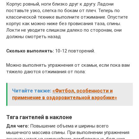
Корпус ровный, ноги близко друг к другу. Ладони
поставьте узко, слегка по бокам от плеч. Теперь по
классической технике выполните отжимание. Опустите
корпус как можно ниже без провисания таза, спины.
Локти не уводите слишком далеко по сторонам, они
должны смотреть назад
Сколько выполнять:
10-12 повторений.
Можно выполнять упражнения от скамьи, если пока вам
тяжело даются отжимания от пола:
Читайте также:
«Фитбол, особенности и
применение в оздоровительной аэробике»
Тяга гантелей в наклоне
Для чего:
Повышение объема и ширины всего
мышечного массива спины. При выполнении упражнения
акценты идут на широчайшие, ромбовидные, большие