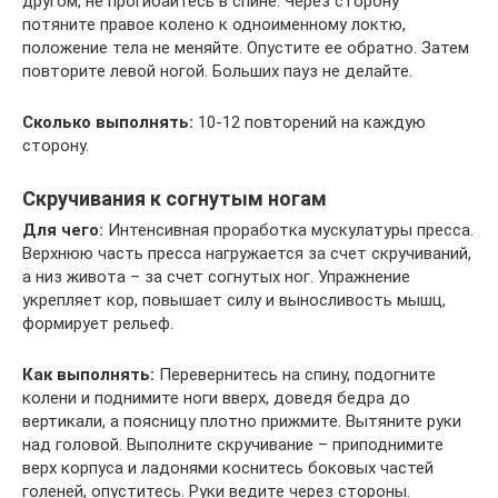
другом, не прогибайтесь в спине. Через сторону
потяните правое колено к одноименному локтю,
положение тела не меняйте. Опустите ее обратно. Затем
повторите левой ногой. Больших пауз не делайте.
Сколько выполнять:
10-12 повторений на каждую
сторону.
Скручивания к согнутым ногам
Для чего:
Интенсивная проработка мускулатуры пресса.
Верхнюю часть пресса нагружается за счет скручиваний,
а низ живота – за счет согнутых ног. Упражнение
укрепляет кор, повышает силу и выносливость мышц,
формирует рельеф.
Как выполнять:
Перевернитесь на спину, подогните
колени и поднимите ноги вверх, доведя бедра до
вертикали, а поясницу плотно прижмите. Вытяните руки
над головой. Выполните скручивание – приподнимите
верх корпуса и ладонями коснитесь боковых частей
голеней, опуститесь. Руки ведите через стороны.