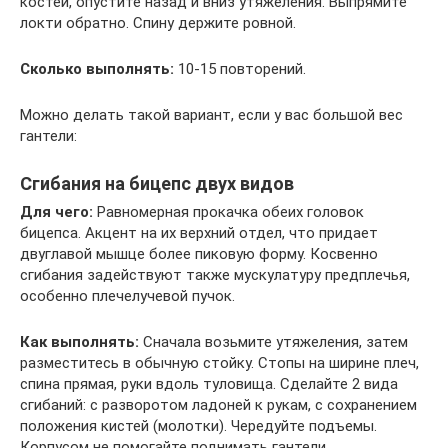
костей, опустите назад и вниз утяжеления. Выпрямите
локти обратно. Спину держите ровной.
Сколько выполнять:
10-15 повторений.
Можно делать такой вариант, если у вас большой вес
гантели:
Сгибания на бицепс двух видов
Для чего:
Равномерная прокачка обеих головок
бицепса. Акцент на их верхний отдел, что придает
двуглавой мышце более пиковую форму. Косвенно
сгибания задействуют также мускулатуру предплечья,
особенно плечелучевой пучок.
Как выполнять:
Сначала возьмите утяжеления, затем
разместитесь в обычную стойку. Стопы на ширине плеч,
спина прямая, руки вдоль туловища. Сделайте 2 вида
сгибаний: с разворотом ладоней к рукам, с сохранением
положения кистей (молотки). Чередуйте подъемы.
Корпусом не помогайте поднимать гантели.