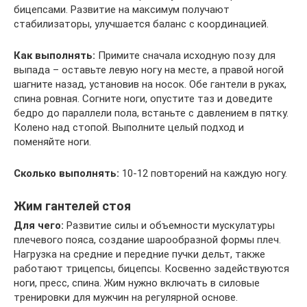
бицепсами. Развитие на максимум получают
стабилизаторы, улучшается баланс с координацией.
Как выполнять:
Примите сначала исходную позу для
выпада – оставьте левую ногу на месте, а правой ногой
шагните назад, установив на носок. Обе гантели в руках,
спина ровная. Согните ноги, опустите таз и доведите
бедро до параллели пола, встаньте с давлением в пятку.
Колено над стопой. Выполните целый подход и
поменяйте ноги.
Сколько выполнять:
10-12 повторений на каждую ногу.
Жим гантелей стоя
Для чего:
Развитие силы и объемности мускулатуры
плечевого пояса, создание шарообразной формы плеч.
Нагрузка на средние и передние пучки дельт, также
работают трицепсы, бицепсы. Косвенно задействуются
ноги, пресс, спина. Жим нужно включать в силовые
тренировки для мужчин на регулярной основе.