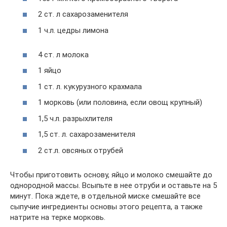
2 ст. л сахарозаменителя
1 ч.л. цедры лимона
4 ст. л молока
1 яйцо
1 ст. л. кукурузного крахмала
1 морковь (или половина, если овощ крупный)
1,5 ч.л. разрыхлителя
1,5 ст. л. сахарозаменителя
2 ст.л. овсяных отрубей
Чтобы приготовить основу, яйцо и молоко смешайте до
однородной массы. Всыпьте в нее отруби и оставьте на 5
минут. Пока ждете, в отдельной миске смешайте все
сыпучие ингредиенты основы этого рецепта, а также
натрите на терке морковь.