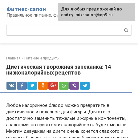
Перейти
Фитнес-салон
Для любых предложений по
к
Правильное питание, фитнес, образ жизни
сайту: mix-salon@cp9.ru
контенту
Поиск:
Главная
»
Питание и продукты
Диетическая творожная запеканка: 14
низкокалорийных рецептов
Любое калорийное блюдо можно превратить в
диетическое и полезное для фигуры. Для этого
достаточно заменить тяжелые и жирные компоненты,
аналогами, но при этом их калорийность будет меньше.
Многим девушкам на диете очень хочется сладкого и
мучного, бывает так, что сладкие булочки даже снятся.