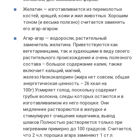
Желатин — изготавливается из перемолотых
костей, хрящей, кожи и жил животных. Хорошим
тоном (и весьма полезно) считается заменять
его агар-агаром.
Агар-агар — водоросли, растительный
заменитель желатина. Приветствуются как
вегетарианцами, так и худеющими в виду своего
растительного происхождения и очень полезного
состава – большое содержание калия, также
включает кальций, магний,
железо.Низкокалориен (жира нет совсем, общая
энергетическая ценность – 26 ккал на
100г).Усмиряет голод, поскольку содержит
грубые волокна, следы которых остаются и в
изготавливаемом из него порошке. Они
медленнее растворяются в желудке и
стимулируют очищение кишечника, вывод
шлаков.Полностью растворяется только при
нагревании примерно до 100 градусов. Считается,
что 2 ч.л. порошка агара заменяют 1 ст.л.