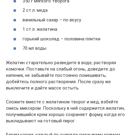
350 г мягкого творога
2 ст.л. меда
ванильный сахар – по вкусу
1 ст.л. желатина
горький шоколад – половина плитки
70 мл воды
Желатин старательно разведите в воде, растворяя
комочки. Поставьте на слабый огонь, доведите до
кипения, не забывайте постоянно помешивать,
добейтесь полного растворения. После сразу же
выключите и дайте массе остыть.
Сложите вместе с желатином творог и мед, взбейте
смесь миксером. Поскольку в ней содержится желатин,
получившийся крем хорошо сохраняет форму, когда его
выкладывают на готовый пирог.
Берем коржи, каждый по очереди смазываем кремом