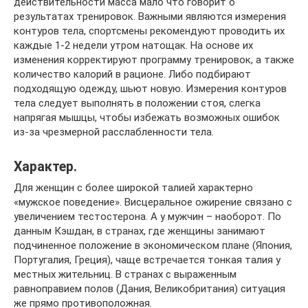
действительности масса мало что говорит о
результатах тренировок. Важными являются измерения
контуров тела, спортсмены рекомендуют проводить их
каждые 1-2 недели утром натощак. На основе их
изменения корректируют программу тренировок, а также
количество калорий в рационе. Либо подбирают
подходящую одежду, шьют новую. Измерения контуров
тела следует выполнять в положении стоя, слегка
напрягая мышцы, чтобы избежать возможных ошибок
из-за чрезмерной расслабленности тела.
Характер.
Для женщин с более широкой талией характерно
«мужское поведение». Висцеральное ожирение связано с
увеличением тестостерона. А у мужчин – наоборот. По
данным Кэшдан, в странах, где женщины занимают
подчиненное положение в экономическом плане (Япония,
Португалия, Греция), чаще встречается тонкая талия у
местных жительниц. В странах с выраженным
равноправием полов (Дания, Великобритания) ситуация
же прямо противоположная.