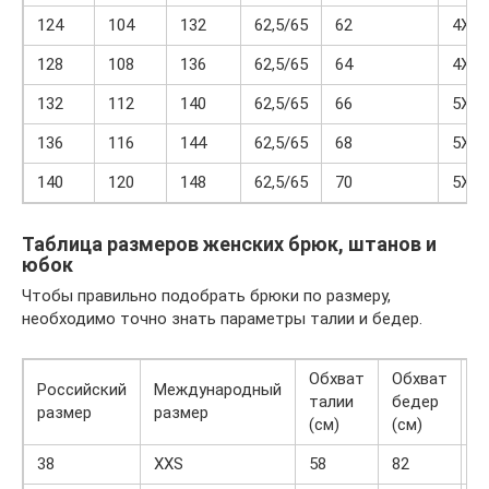
124
104
132
62,5/65
62
4XL
128
108
136
62,5/65
64
4XL
132
112
140
62,5/65
66
5XL
136
116
144
62,5/65
68
5XL
140
120
148
62,5/65
70
5XL
Таблица размеров женских брюк, штанов и
юбок
Чтобы правильно подобрать брюки по размеру,
необходимо точно знать параметры талии и бедер.
Обхват
Обхват
Российский
Международный
А
талии
бедер
размер
размер
(
(см)
(см)
38
XXS
58
82
4