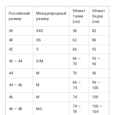
Обхват
Обхват
О
Российский
Международный
талии
бедер
т
размер
размер
(см)
(см)
(
38
XXS
58
82
2
40
XS
62
86
2
42
S
66
92
2
66 —
92 —
42 — 44
S/M
2
70
96
44
M
70
96
2
68 —
96 —
44 — 46
M
2
74
100
46
M
74
100
3
74 —
100 —
46 — 48
M/L
3
78
104