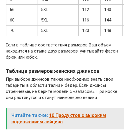
66
5XL
112
140
3
68
5XL
116
144
3
70
5XL
120
148
3
Если в таблице соответствия размеров Ваш объем
находится на стыке двух размеров, учитывайте фасон
брюк или юбок.
Таблица размеров женских джинсов
При выборе джинсов также необходимо знать свои
габариты в области талии и бедер. Если джинсы
стрейчевые, не берите модели с «запасом». При носке
они растянутся и станут неимоверно велики.
Читайте также:
10 Продуктов с высоким
содержанием лейцина