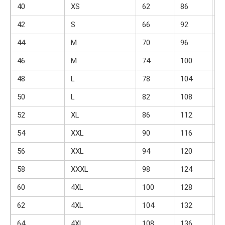
40
XS
62
86
6
42
S
66
92
8
44
M
70
96
1
46
M
74
100
1
48
L
78
104
1
50
L
82
108
1
52
XL
86
112
1
54
XXL
90
116
2
56
XXL
94
120
2
58
XXXL
98
124
2
60
4XL
100
128
2
62
4XL
104
132
2
64
4XL
108
136
3