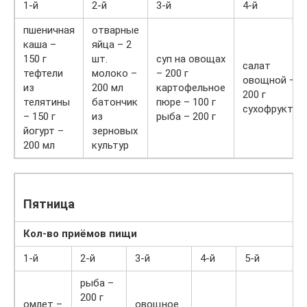
1-й
2-й
3-й
4-й
пшеничная
отварные
каша –
яйца – 2
150 г
шт.
суп на овощах
салат
тефтели
молоко –
– 200 г
овощной –
из
200 мл
картофельное
200 г
телятины
батончик
пюре – 100 г
сухофрукты
– 150 г
из
рыба – 200 г
йогурт –
зерновых
200 мл
культур
Пятница
Кол-во приёмов пищи
1-й
2-й
3-й
4-й
5-й
рыба –
200 г
омлет –
овощное