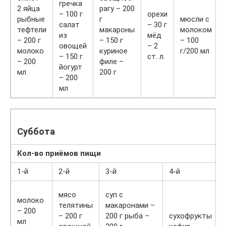
гречка
2 яйца
рагу – 200
– 100 г
орехи
рыбные
г
мюсли с
салат
– 30 г
тефтели
макароны
молоком
из
мёд
– 200 г
– 150 г
– 100
овощей
– 2
молоко
куриное
г/200 мл
– 150 г
ст. л.
– 200
филе –
йогурт
мл
200 г
– 200
мл
Суббота
Кол-во приёмов пищи
1-й
2-й
3-й
4-й
мясо
суп с
молоко
телятины
макаронами –
– 200
– 200 г
200 г рыба –
сухофрукты
мл