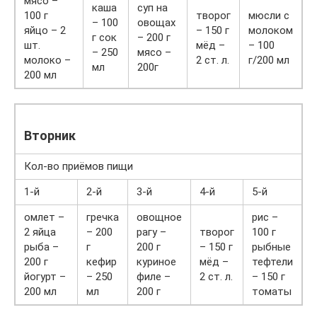
мясо –
каша
суп на
100 г
творог
мюсли с
– 100
овощах
яйцо – 2
– 150 г
молоком
г сок
– 200 г
шт.
мёд –
– 100
– 250
мясо –
молоко –
2 ст. л.
г/200 мл
мл
200г
200 мл
Вторник
Кол-во приёмов пищи
1-й
2-й
3-й
4-й
5-й
омлет –
гречка
овощное
рис –
2 яйца
– 200
рагу –
творог
100 г
рыба –
г
200 г
– 150 г
рыбные
200 г
кефир
куриное
мёд –
тефтели
йогурт –
– 250
филе –
2 ст. л.
– 150 г
200 мл
мл
200 г
томаты