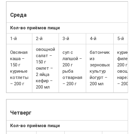
Среда
Кол-во приёмов пищи
1-й
2-й
3-й
4-й
5-й
овощной
Овсяная
суп с
батончик
куриное
салат –
каша –
лапшой –
из
филе –
150 г
150 г
200 г
зерновых
200 г
омлет –
куриные
рыба
культур
овощна
2 яйца
котлеты
отварная
йогурт –
нарезка
кефир –
– 200 г
– 200 г
200 мл
– 200 г
200 мл
Четверг
Кол-во приёмов пищи