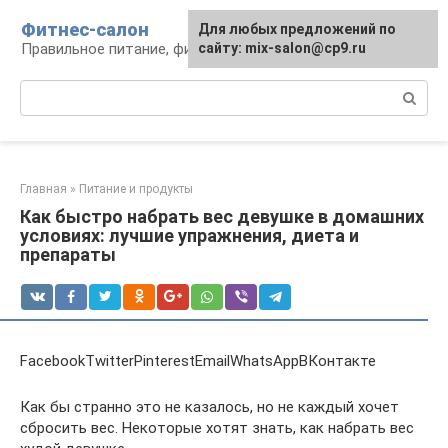
Перейти
Фитнес-салон
Для любых предложений по
к
Правильное питание, фитнес, образ жизни
сайту: mix-salon@cp9.ru
контенту
Поиск:
Главная
»
Питание и продукты
Как быстро набрать вес девушке в домашних
условиях: лучшие упражнения, диета и
препараты
FacebookTwitterPinterestEmailWhatsAppВКонтакте
Как бы странно это не казалось, но не каждый хочет
сбросить вес. Некоторые хотят знать, как набрать вес