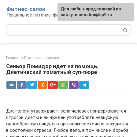
Перейти
Фитнес-салон
Для любых предложений по
к
Правильное питание, фитнес, образ жизни
сайту: mix-salon@cp9.ru
контенту
Поиск:
Главная
»
Питание и продукты
Сеньор Помидор идет на помощь.
Диетический томатный суп-пюре
Диетологи утверждают: если человек придерживается
строгой диеты и вынужден употреблять невкусную
однообразную пищу, его организм постоянно находится
в состоянии стресса. Любое дело, в том числе и борьба
с лишним весом, в подобной ситуации продвигаются с