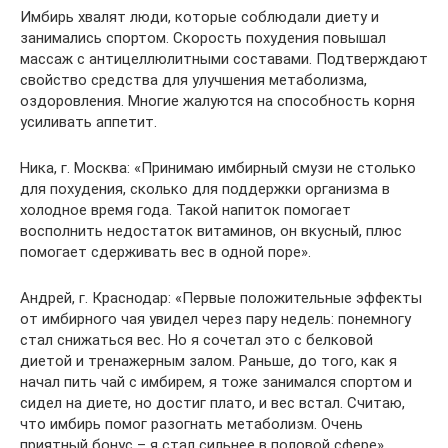
Имбирь хвалят люди, которые соблюдали диету и
занимались спортом. Скорость похудения повышал
массаж с антицеллюлитными составами. Подтверждают
свойство средства для улучшения метаболизма,
оздоровления. Многие жалуются на способность корня
усиливать аппетит.
Ника, г. Москва: «Принимаю имбирный смузи не столько
для похудения, сколько для поддержки организма в
холодное время года. Такой напиток помогает
восполнить недостаток витаминов, он вкусный, плюс
помогает сдерживать вес в одной поре».
Андрей, г. Краснодар: «Первые положительные эффекты
от имбирного чая увидел через пару недель: понемногу
стал снижаться вес. Но я сочетал это с белковой
диетой и тренажерным залом. Раньше, до того, как я
начал пить чай с имбирем, я тоже занимался спортом и
сидел на диете, но достиг плато, и вес встал. Считаю,
что имбирь помог разогнать метаболизм. Очень
приятный бонус – я стал сильнее в половой сфере».