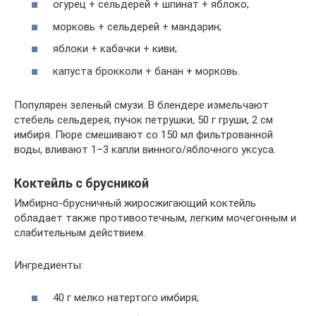
огурец + сельдерей + шпинат + яблоко;
морковь + сельдерей + мандарин;
яблоки + кабачки + киви;
капуста брокколи + банан + морковь.
Популярен зеленый смузи. В блендере измельчают
стебель сельдерея, пучок петрушки, 50 г груши, 2 см
имбиря. Пюре смешивают со 150 мл фильтрованной
воды, вливают 1–3 капли винного/яблочного уксуса.
Коктейль с брусникой
Имбирно-брусничный жиросжигающий коктейль
обладает также противоотечным, легким мочегонным и
слабительным действием.
Ингредиенты:
40 г мелко натертого имбиря;