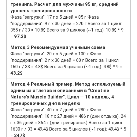
тренинга. Расчет для мужчины 95 кг, средний
уровень тренированности
Фаза “загрузки”: 17 г х 5 дней = 85 г Фаза
“поддержания”: 9 г х 30 дней = 270 г Всего за 1 цикл:
355 г / 33 = 10.8$ Всего за 9 циклов (~1 год): 10.8$ * 9
=
97.2$
Метод 3 Рекомендуемая учеными схема
Фаза “загрузки”: 20 г х 5 дней = 100 г Фаза
“поддержания”: 2 г х 30 дней = 60 г Всего за 1 цикл:
160 г / 33 = 4.8$ Всего за 9 циклов (~1 год): 4.8$ * 9 =
43.2$
Метод 4 Реальный пример. Метод используемый
одним из атлетов и описанный в “Creatine
Nature’s Muscle Builder”. Цикл — 10 недель, 4
тренировочных дня в неделю
Фаза “загрузки”: 40 г х 7 дней = 280 г Фаза
“поддержания”: 18 г х 27 дней = 486 г (дни отдыха), 24
г х 36 дней = 864 г (дни тренировок) Всего за 1 цикл:
1630 г / 33 = 49.4$ Всего за 5 циклов (~1 год): 49.4$ * 5
=
247$