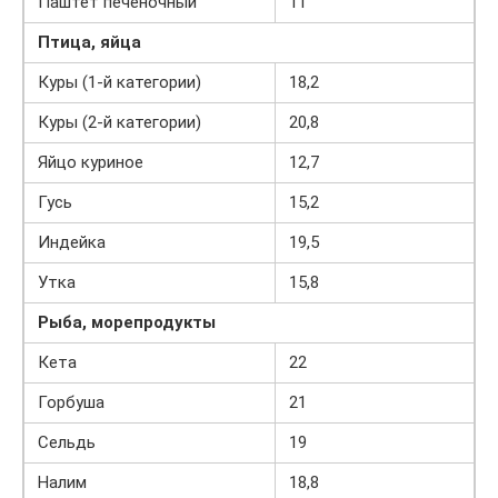
Паштет печеночный
11
Птица, яйца
Куры (1-й категории)
18,2
Куры (2-й категории)
20,8
Яйцо куриное
12,7
Гусь
15,2
Индейка
19,5
Утка
15,8
Рыба, морепродукты
Кета
22
Горбуша
21
Сельдь
19
Налим
18,8