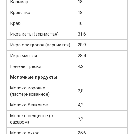
Кальмар
18
Креветка
18
Краб
16
Икра кеты (зернистая)
31,6
Икра осетровая (зернистая)
28,9
Икра минтая
28,4
Печень трески
4,2
Молочные продукты
Молоко коровье
2,8
(пастеризованное)
Молоко белковое
4,3
Молоко сгущеное (с
7,2
сахаром)
Молоко сухое
25,6