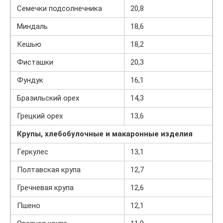
Семечки подсолнечника
20,8
Миндаль
18,6
Кешью
18,2
Фисташки
20,3
Фундук
16,1
Бразильский орех
14,3
Грецкий орех
13,6
Крупы, хлебобулочные и макаронные изделия
Геркулес
13,1
Полтавская крупа
12,7
Гречневая крупа
12,6
Пшено
12,1