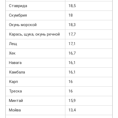
Ставрида
18,5
Скумбрия
18
Окунь морской
18,3
Карась, щука, окунь речной
17,7
Лещ
17,1
Хек
16,7
Навага
16,1
Камбала
16,1
Карп
16
Треска
16
Минтай
15,9
Мойва
13,4