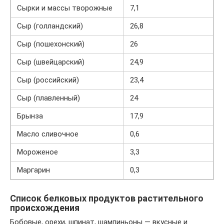
Сырки и массы творожные
7,1
Сыр (голландский)
26,8
Сыр (пошехонский)
26
Сыр (швейцарский)
24,9
Сыр (российский)
23,4
Сыр (плавленный)
24
Брынза
17,9
Масло сливочное
0,6
Мороженое
3,3
Маргарин
0,3
Список белковых продуктов растительного
происхождения
Бобовые, орехи, шпинат, шампиньоны — вкусные и