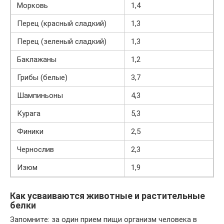
Морковь
1,4
Перец (красный сладкий)
1,3
Перец (зеленый сладкий)
1,3
Баклажаны
1,2
Грибы (белые)
3,7
Шампиньоны
4,3
Курага
5,3
Финики
2,5
Чернослив
2,3
Изюм
1,9
Как усваиваются животные и растительные
белки
Запомните: за один прием пищи организм человека в