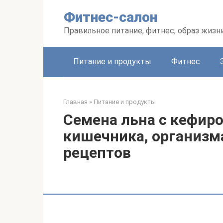
Перейти
Фитнес-салон
к
контенту
Правильное питание, фитнес, образ жизн
Питание и продукты
Фитнес
Главная
»
Питание и продукты
Семена льна с кефир
кишечника, организма
рецептов