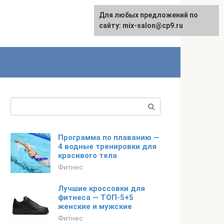
Для любых предложений по
сайту: mix-salon@cp9.ru
Поиск:
Программа по плаванию —
4 водные тренировки для
красивого тела
Фитнес
Лучшие кроссовки для
фитнеса — ТОП-5+5
женские и мужские
Фитнес