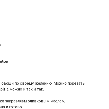
а
айма
ь овощи по своему желанию. Можно порезать
й, а можно и так и так.
ске заправляем оливковым маслом,
а и готово.