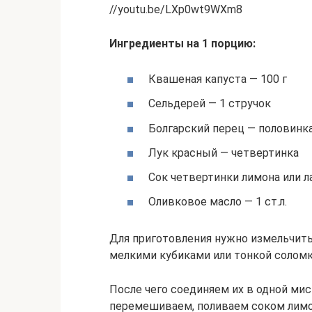
//youtu.be/LXp0wt9WXm8
Ингредиенты на 1 порцию:
Квашеная капуста — 100 г
Сельдерей — 1 стручок
Болгарский перец — половинк
Лук красный — четвертинка
Сок четвертинки лимона или л
Оливковое масло — 1 ст.л.
Для приготовления нужно измельчит
мелкими кубиками или тонкой соломко
После чего соединяем их в одной ми
перемешиваем, поливаем соком лимон