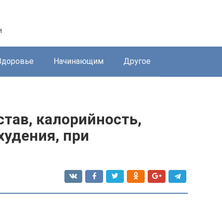
и
Здоровье
Начинающим
Другое
став, калорийность,
худения, при