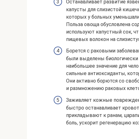
Останавливает развитие язве
капусты для слизистой кишечн
которых у больных уменьшали
Польза овоща обусловлена со
используют капустный сок, ч
пищевых волокон на слизисту
Борется с раковыми заболева
были выделены биологически
наибольшее значение для чел
сильные антиоксиданты, кот
Они активно борются со своб
и размножению раковых клето
Заживляет кожные повреждени
быстро останавливает кровот
прикладывают к ранам, царап
боль, ускорит регенерацию ко