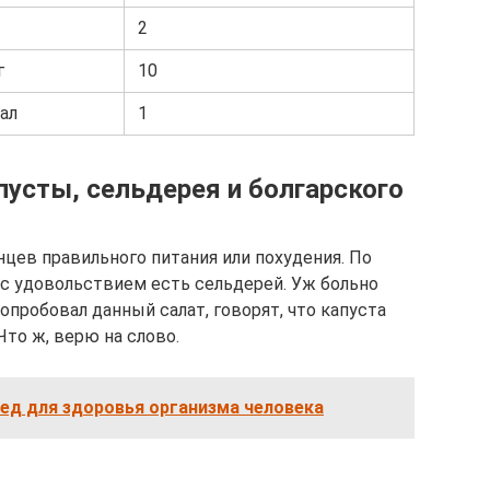
2
г
10
ал
1
пусты, сельдерея и болгарского
цев правильного питания или похудения. По
с удовольствием есть сельдерей. Уж больно
попробовал данный салат, говорят, что капуста
Что ж, верю на слово.
ред для здоровья организма человека