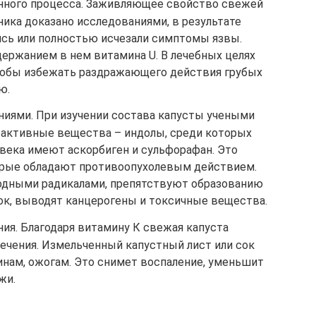
нного процесса. Заживляющее свойство свежей
ика доказано исследованиями, в результате
сь или полностью исчезали симптомы язвы.
держанием в нем витамина U. В лечебных целях
тобы избежать раздражающего действия грубых
ю.
ниями. При изучении состава капусты учеными
 активные вещества – индолы, среди которых
овека имеют аскорбиген и сульфорафан. Это
орые обладают противоопухолевым действием.
одными радикалами, препятствуют образованию
к, выводят канцерогены и токсичные вещества.
я. Благодаря витамину К свежая капуста
ечения. Измельченный капустный лист или сок
инам, ожогам. Это снимет воспаление, уменьшит
жи.