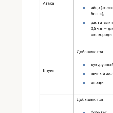
Атака
яйцо (жела
белок);
растительн
0,5 ч.л. — 
сковороды
Добавляются:
кукурузный
Круиз
яичный жел
овощи.
Добавляются:
фрукты;