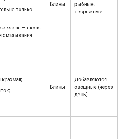
Блины
рыбные,
тельно только
творожные
ое масло — около
для смазывания
Добавляются
 крахмал;
Блины
овощные (через
ток;
день)