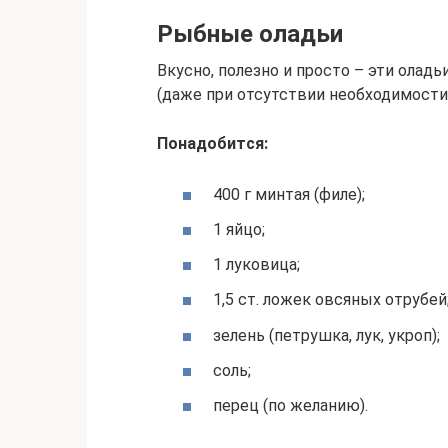
Рыбные оладьи
Вкусно, полезно и просто – эти ола
(даже при отсутствии необходимости 
Понадобится:
400 г минтая (филе);
1 яйцо;
1 луковица;
1,5 ст. ложек овсяных отрубей
зелень (петрушка, лук, укроп);
соль;
перец (по желанию).