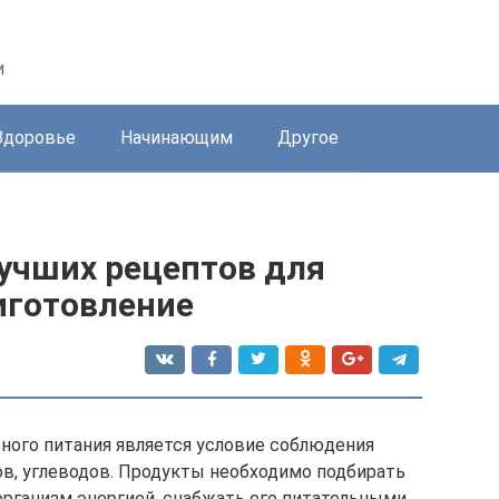
и
Здоровье
Начинающим
Другое
лучших рецептов для
иготовление
ного питания является условие соблюдения
ов, углеводов. Продукты необходимо подбирать
организм энергией, снабжать его питательными