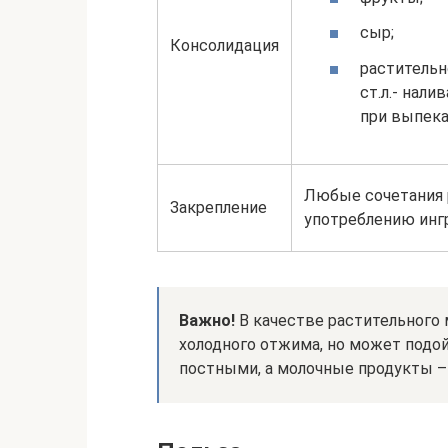
сыр;
Консолидация
растительн
ст.л.- нали
при выпек
Любые сочетания 
Закрепление
употреблению инг
Важно!
В качестве растительного
холодного отжима, но может подо
постными, а молочные продукты –