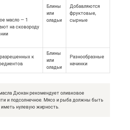
Блины
Добавляются
или
фруктовые,
ое масло — 1
оладьи
сырные
вают на сковороду
ании
Блины
разрешенных к
Разнообразные
или
редиентов
начинки
оладьи
 масла Дюкан рекомендует оливковое
йти и подсолнечное. Мясо и рыба должны быть
 иметь нулевую жирность.