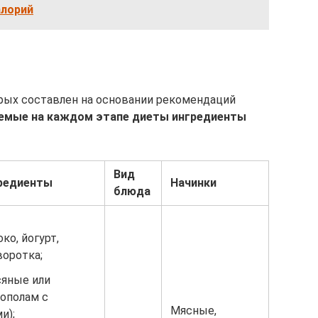
алорий
орых составлен на основании рекомендаций
яемые на каждом этапе диеты ингредиенты
Вид
редиенты
Начинки
блюда
ко, йогурт,
воротка;
сяные или
ополам с
Мясные,
и);