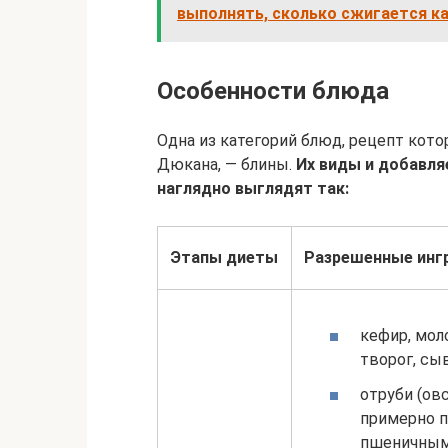
выполнять, сколько сжигается к
Особенности блюда
Одна из категорий блюд, рецепт кот
Дюкана, — блины.
Их виды и добавл
наглядно выглядят так:
Этапы диеты
Разрешенные инг
кефир, моло
творог, сы
отруби (ов
примерно п
пшеничным