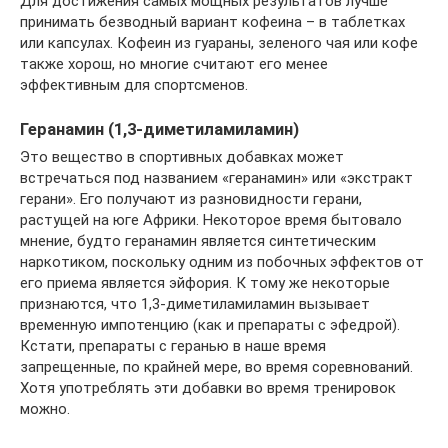
Для достижения самых мощных результатов лучше
принимать безводный вариант кофеина – в таблетках
или капсулах. Кофеин из гуараны, зеленого чая или кофе
также хорош, но многие считают его менее
эффективным для спортсменов.
Геранамин (1,3-диметиламиламин)
Это вещество в спортивных добавках может
встречаться под названием «геранамин» или «экстракт
герани». Его получают из разновидности герани,
растущей на юге Африки. Некоторое время бытовало
мнение, будто геранамин является синтетическим
наркотиком, поскольку одним из побочных эффектов от
его приема является эйфория. К тому же некоторые
признаются, что 1,3-диметиламиламин вызывает
временную импотенцию (как и препараты с эфедрой).
Кстати, препараты с геранью в наше время
запрещенные, по крайней мере, во время соревнований.
Хотя употреблять эти добавки во время тренировок
можно.