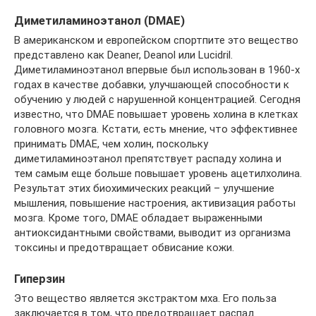
Диметиламиноэтанол (DMAE)
В американском и европейском спортпите это вещество
представлено как Deaner, Deanol или Lucidril.
Диметиламиноэтанол впервые был использован в 1960-х
годах в качестве добавки, улучшающей способности к
обучению у людей с нарушенной концентрацией. Сегодня
известно, что DMAE повышает уровень холина в клетках
головного мозга. Кстати, есть мнение, что эффективнее
принимать DMAE, чем холин, поскольку
диметиламиноэтанол препятствует распаду холина и
тем самым еще больше повышает уровень ацетилхолина.
Результат этих биохимических реакций – улучшение
мышления, повышение настроения, активизация работы
мозга. Кроме того, DMAE обладает выраженными
антиоксидантными свойствами, выводит из организма
токсины и предотвращает обвисание кожи.
Гиперзин
Это вещество является экстрактом мха. Его польза
заключается в том, что предотвращает распад