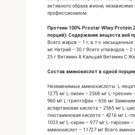
активного образа жизни, независимо
профессионалом.
Протеин 100% Prostar Whey Protein 2,
порций):
Содержание веществ вей п
Всего жиров – 1 г, в т.ч. насыщенные 
мг Натрий – 30 г Всего углеводов – 2 г
25 г Витамин А Кальций Витамин С Ж
Состав аминокислот в одной порции 
Незаменимые аминокислоты: L-лецитин
1275 мг L-лизин – 2568 мг L-треонин 
960 мг L-триптофан – 636 мг Заменим
аспартановая кислота – 2565 мг L-цис
глютаминовая кислота – 4216 мг L-гли
1033 мг L-серин – 977 мг L-тирозин 
аминокислот – 11727 мг Всего амино