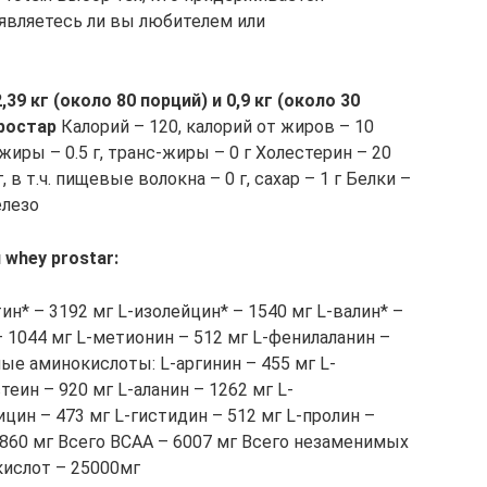
 являетесь ли вы любителем или
39 кг (около 80 порций) и 0,9 кг (около 30
ростар
Калорий – 120, калорий от жиров – 10
жиры – 0.5 г, транс-жиры – 0 г Холестерин – 20
, в т.ч. пищевые волокна – 0 г, сахар – 1 г Белки –
елезо
whey prostar:
* – 3192 мг L-изолейцин* – 1540 мг L-валин* –
– 1044 мг L-метионин – 512 мг L-фенилаланин –
ые аминокислоты: L-аргинин – 455 мг L-
теин – 920 мг L-аланин – 1262 мг L-
цин – 473 мг L-гистидин – 512 мг L-пролин –
– 860 мг Всего BCAA – 6007 мг Всего незаменимых
кислот – 25000мг