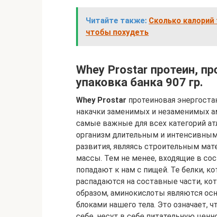
Читайте также:
Сколько калорий 
чтобы похудеть
Whey Prostar протеин, про
упаковка банка 907 гр.
Whey Prostar
протеиновая энергоста
накачки заменимых и незаменимых а
самые важные для всех категорий атл
организм длительным и интенсивным 
развития, являясь строительным мат
массы. Тем не менее, входящие в со
попадают к нам с пищей. Те белки, к
распадаются на составные части, к
образом, аминокислоты являются о
блоками нашего тела. Это означает, ч
себе, несут в себе питательную ценн