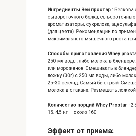
Ингредиенты Вей простар
: Белкова 
сывороточного белка, сывороточные
ароматизаторы, сукралоза, ацесульф
(для цвета). Рекомендации по примен
максимального мышечного роста прин
Способы приготовления Whey prosta
250 мл воды, либо молока в блендере
или мороженое. Смешивать в блендер
ложку (30г) с 250 мл воды, либо мол
25-30 секунд. Самый быстрый: Смешат
молока в стакане. Размешать ложкой
Количество порций Whey Prostar :
2,
15. 4,5 кг — около 160.
Эффект от приема: