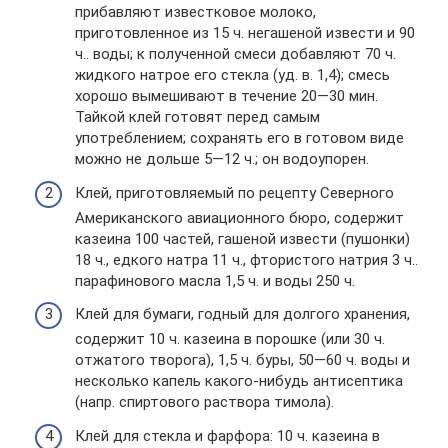
прибавляют известковое молоко,
приготовленное из 15 ч. негашеной извести и 90
ч.. воды; к полученной смеси добавляют 70 ч.
жидкого натрое его стекла (уд. в. 1,4); смесь
хорошо вымешивают в течение 20—30 мин.
Тайкой клей готовят перед самым
употреблением; сохранять его в готовом виде
можно не дольше 5—12 ч.; он водоупорен.
Клей, приготовляемый по рецепту Северного
Американского авиационного бюро, содержит
казеина 100 частей, гашеной извести (пушонки)
18 ч., едкого натра 11 ч., фтористого натрия 3 ч..
парафинового масла 1,5 ч. и воды 250 ч.
Клей для бумаги, годный для долгого хранения,
содержит 10 ч. казеина в порошке (или 30 ч.
отжатого творога), 1,5 ч. буры, 50—60 ч. воды и
несколько капель какого-нибудь антисептика
(напр. спиртового раствора тимола).
Клей для стекла и фарфора: 10 ч. казеина в