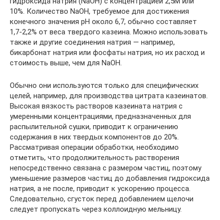
гидроксида натрия (NaOH) с концентрацией 2,5М или
10%. Количество NaOH, требуемое для достижения
конечного значения рН около 6,7, обычно составляет
1,7-2,2% от веса твердого казеина. Можно использовать
также и другие соединения натрия — например,
бикарбонат натрия или фосфаты натрия, но их расход и
стоимость выше, чем для NaOH.
Обычно они используются только для специфических
целей, например, для производства цитрата казеинатов.
Высокая вязкость растворов казеината натрия с
умеренными концентрациями, предназначенных для
распылительной сушки, приводит к ограничению
содержания в них твердых компонентов до 20%.
Рассматривая операции обработки, необходимо
отметить, что продолжительность растворения
непосредственно связана с размером частиц, поэтому
уменьшение размеров частиц до добавления гидроксида
натрия, а не после, приводит к ускорению процесса.
Следовательно, сгусток перед добавлением щелочи
следует пропускать через коллоидную мельницу.