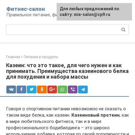
Перейти
Фитнес-салон
Для любых предложений по
к
Правильное питание, фитнес, образ жизни
сайту: mix-salon@cp9.ru
контенту
Поиск:
Главная
»
Питание и продукты
Казеин: что это такое, для чего нужен и как
принимать. Преимущества казеинового белка
для похудения и набора массы
Говоря о спортивном питании невозможно не сказать о
таком виде белка, как казеин.
Казеиновый протеин
, как
в мире любительского фитнеса, так и в мире
профессионального бодибилдинга – это широко
используемая добавка, которая по своей популярности и