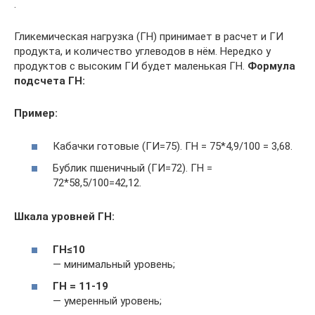
.
Гликемическая нагрузка (ГН) принимает в расчет и ГИ
продукта, и количество углеводов в нём. Нередко у
продуктов с высоким ГИ будет маленькая ГН.
Формула
подсчета ГН:
Пример:
Кабачки готовые (ГИ=75). ГН = 75*4,9/100 = 3,68.
Бублик пшеничный (ГИ=72). ГН =
72*58,5/100=42,12.
Шкала уровней ГН:
ГН≤10
— минимальный уровень;
ГН = 11-19
— умеренный уровень;