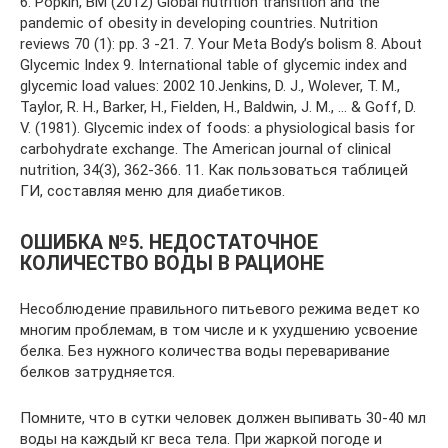
6. Popkin, BM (2012) Global nutrition transition and the
pandemic of obesity in developing countries. Nutrition
reviews 70 (1): pp. 3 -21. 7. Your Meta Body’s bolism 8. About
Glycemic Index 9. International table of glycemic index and
glycemic load values: 2002 10.Jenkins, D. J., Wolever, T. M.,
Taylor, R. H., Barker, H., Fielden, H., Baldwin, J. M., … & Goff, D.
V. (1981). Glycemic index of foods: a physiological basis for
carbohydrate exchange. The American journal of clinical
nutrition, 34(3), 362-366. 11. Как пользоваться таблицей
ГИ, составляя меню для диабетиков.
ОШИБКА №5. НЕДОСТАТОЧНОЕ
КОЛИЧЕСТВО ВОДЫ В РАЦИОНЕ
Несоблюдение правильного питьевого режима ведет ко
многим проблемам, в том числе и к ухудшению усвоение
белка. Без нужного количества воды переваривание
белков затрудняется.
Помните, что в сутки человек должен выпивать 30-40 мл
воды на каждый кг веса тела. При жаркой погоде и