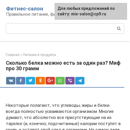
Перейти
Фитнес-салон
Для любых предложений по
к
Правильное питание, фитнес, образ жизни
сайту: mix-salon@cp9.ru
контенту
Поиск:
Главная
»
Питание и продукты
Сколько белка можно есть за один раз? Миф
про 30 грамм
Некоторые полагают, что углеводы, жиры и белки
всегда полностью усваиваются организмом. Многие
думают, что абсолютно все присутствующие на их
тарелке (и, конечно, подсчитанные) калории поступят в
кровь и оставят свой след в организме. На самом деле