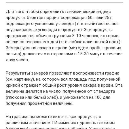
Для того чтобы определить гликемический индекс
продукта, берется порция, содержащая 50 г или 25 г
подлежащего усвоению углевода (т. е. вычитаются все
неусваиваемые углеводы в продукте). Эти продукты
предлагаются обычно группе из 8-10 человек, которые
не ели со вчерашнего дня (т. е. соблюдали ночной пост).
Замеры уровня сахара в крови (методом пробы крови из
пальца) делаются с интервалами в 15-30 минут в течение
двух часов.
Результаты замеров позволяют воспроизвести график
(см. картинку), на котором вся площадь под полученной
кривой отражает общий рост уровня сахара в крови. Эта
величина делится на число, полученное от стандарта
(глюкоза или белый хлеб), и умножается на 100 для
получения процентной величины.
На графике вы можете видеть, как продукты с
различным значением ГИ изменяют уровень глюкозы
(гликемию) в крови после употребления. У завтрака с