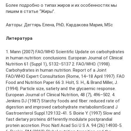
Более подробно о типах жиров и их особенностях мы
пишем в статье “Жиры”.
Авторы: Дегтярь Елена, PhD; Кардакова Мария, MSc
Литература
1. Mann (2007) FAO/WHO Scientific Update on carbohydrates
in human nutrition: conclusions. European Journal of Clinical
Nutrition 61 (Suppl 1), S132–S137 2. FAO/WHO. (1998).
Carbohydrates in human nutrition. Report of a Joint
FAO/WHO Expert Consultation (Rome, 14–18 April 1997). FAO
Food and Nutrition Paper 66 3. Holt, S. H., & Brand Miller, J.
(1994). Particle size, satiety and the glycaemic response.
European Journal of Clinical Nutrition, 48 (7), 496–502. 4.
Jenkins DJ (1987) Starchy foods and fiber: reduced rate of
digestion and improved carbohydrate metabolismScand J
Gastroenterol Suppl.129:132-41. 5. Boirie Y. (1997) Slow and
fast dietary proteins differently modulate postprandial
protein accretion. Proc Natl Acad Sci U S A. 94 (26):14930-5.