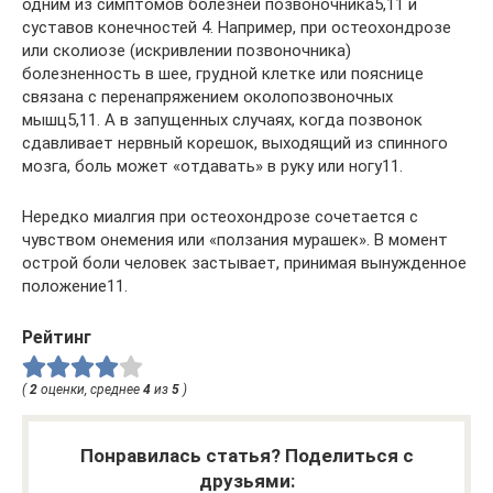
одним из симптомов болезней позвоночника5,11 и
суставов конечностей 4. Например, при остеохондрозе
или сколиозе (искривлении позвоночника)
болезненность в шее, грудной клетке или пояснице
связана с перенапряжением околопозвоночных
мышц5,11. А в запущенных случаях, когда позвонок
сдавливает нервный корешок, выходящий из спинного
мозга, боль может «отдавать» в руку или ногу11.
Нередко миалгия при остеохондрозе сочетается с
чувством онемения или «ползания мурашек». В момент
острой боли человек застывает, принимая вынужденное
положение11.
Рейтинг
(
2
оценки, среднее
4
из
5
)
Понравилась статья? Поделиться с
друзьями: