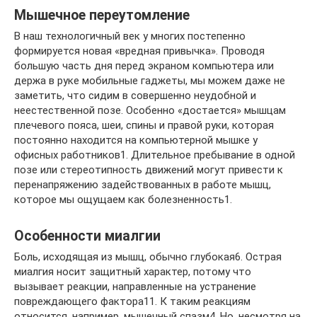
Мышечное переутомление
В наш технологичный век у многих постепенно
формируется новая «вредная привычка». Проводя
большую часть дня перед экраном компьютера или
держа в руке мобильные гаджеты, мы можем даже не
заметить, что сидим в совершенно неудобной и
неестественной позе. Особенно «достается» мышцам
плечевого пояса, шеи, спины и правой руки, которая
постоянно находится на компьютерной мышке у
офисных работников1. Длительное пребывание в одной
позе или стереотипность движений могут привести к
перенапряжению задействованных в работе мышц,
которое мы ощущаем как болезненность1.
Особенности миалгии
Боль, исходящая из мышц, обычно глубокая6. Острая
миалгия носит защитный характер, потому что
вызывает реакции, направленные на устранение
повреждающего фактора11. К таким реакциям
относится, например, мышечный спазм4. Но, несмотря на